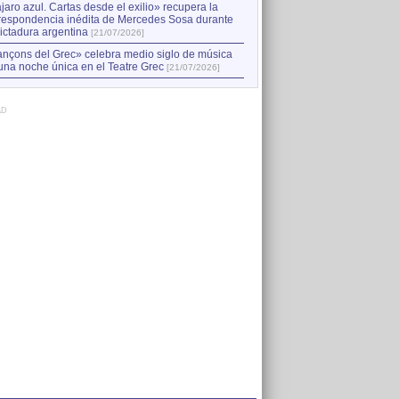
jaro azul. Cartas desde el exilio» recupera la
respondencia inédita de Mercedes Sosa durante
dictadura argentina
[21/07/2026]
nçons del Grec» celebra medio siglo de música
una noche única en el Teatre Grec
[21/07/2026]
AD