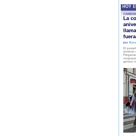
HOY 
CANDO
La co
anive
llam
fuer
por
Mane
El pasad
territori
Plegaman
uruguaya
género m