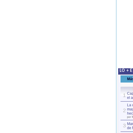
LO + 
Má
Cap
1
el 
La 
may
2
hec
por 
Mar
3
de 