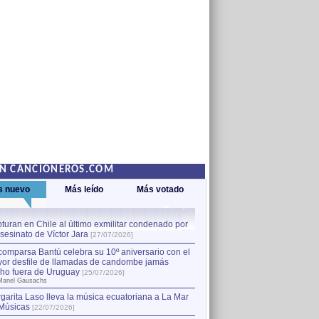
EN CANCIONEROS.COM
s nuevo
Más leído
Más votado
turan en Chile al último exmilitar condenado por
La comparsa Bantú celebra s
asesinato de Víctor Jara
mayor desfile de llamadas
1
[27/07/2026]
hecho fuera de Uruguay
[25
comparsa Bantú celebra su 10º aniversario con el
por Manel Gausachs
or desfile de llamadas de candombe jamás
Capturan en Chile al último
2
ho fuera de Uruguay
[25/07/2026]
el asesinato de Víctor Jara
[
Manel Gausachs
garita Laso lleva la música ecuatoriana a La Mar
Músicas
[22/07/2026]