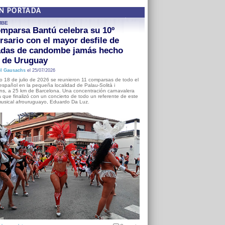
EN PORTADA
MBE
mparsa Bantú celebra su 10º
rsario con el mayor desfile de
adas de candombe jamás hecho
a de Uruguay
l Gausachs
el 25/07/2026
o 18 de julio de 2026 se reunieron 11 comparsas de todo el
o español en la pequeña localidad de Palau-Solità i
s, a 25 km de Barcelona. Una concentración carnavalera
 que finalizó con un concierto de todo un referente de este
usical afrouruguayo, Eduardo Da Luz.