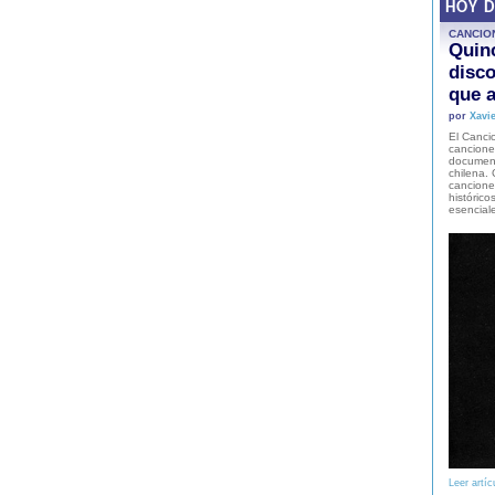
HOY 
CANCIO
Quinc
disco
que a
por
Xavie
El Cancio
cancione
document
chilena. 
canciones
histórico
esencial
Leer artíc