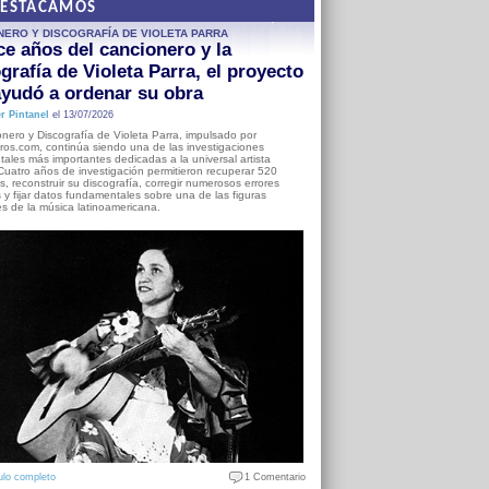
DESTACAMOS
NERO Y DISCOGRAFÍA DE VIOLETA PARRA
e años del cancionero y la
grafía de Violeta Parra, el proyecto
yudó a ordenar su obra
r Pintanel
el 13/07/2026
nero y Discografía de Violeta Parra, impulsado por
ros.com, continúa siendo una de las investigaciones
ales más importantes dedicadas a la universal artista
Cuatro años de investigación permitieron recuperar 520
, reconstruir su discografía, corregir numerosos errores
s y fijar datos fundamentales sobre una de las figuras
es de la música latinoamericana.
ulo completo
1 Comentario