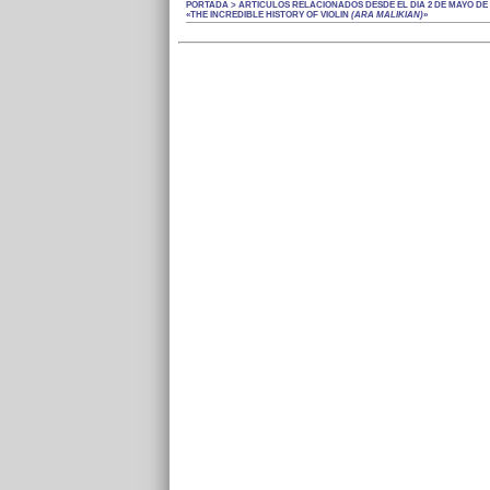
PORTADA > ARTÍCULOS RELACIONADOS DESDE EL DÍA 2 DE MAYO DE 
«THE INCREDIBLE HISTORY OF VIOLIN
(ARA MALIKIAN)
»