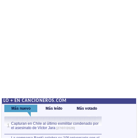
LO + EN CANCIONEROS.COM
Más nuevo
Más leído
Más votado
Capturan en Chile al último exmilitar condenado por
La comparsa Bantú
1
el asesinato de Víctor Jara
mayor desfile de
1
[27/07/2026]
hecho fuera de U
por Manel Gausachs