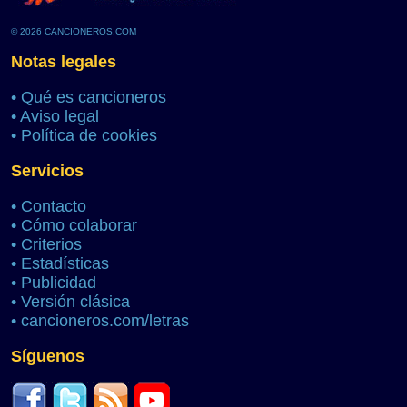
© 2026 CANCIONEROS.COM
Notas legales
•
Qué es cancioneros
•
Aviso legal
•
Política de cookies
Servicios
•
Contacto
•
Cómo colaborar
•
Criterios
•
Estadísticas
•
Publicidad
•
Versión clásica
•
cancioneros.com/letras
Síguenos