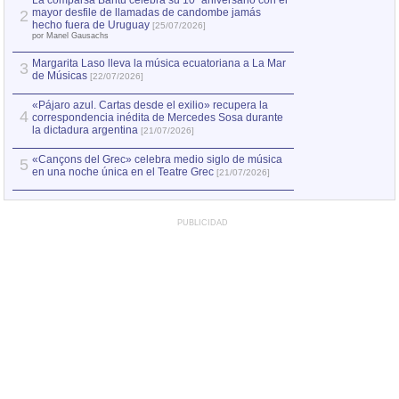
La comparsa Bantú celebra su 10º aniversario con el
mayor desfile de llamadas de candombe jamás
2
Capturan en Chile
2
hecho fuera de Uruguay
[25/07/2026]
el asesinato de Ví
por Manel Gausachs
Margarita Laso lleva la música ecuatoriana a La Mar
Margarita Laso ll
3
3
de Músicas
de Músicas
[22/07/2026]
[22/07
«Pájaro azul. Cartas desde el exilio» recupera la
4
correspondencia inédita de Mercedes Sosa durante
la dictadura argentina
[21/07/2026]
«Cançons del Grec» celebra medio siglo de música
5
en una noche única en el Teatre Grec
[21/07/2026]
PUBLICIDAD