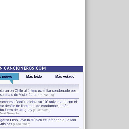
EN CANCIONEROS.COM
s nuevo
Más leído
Más votado
turan en Chile al último exmilitar condenado por
La comparsa Bantú celebra s
asesinato de Víctor Jara
mayor desfile de llamadas
1
[27/07/2026]
hecho fuera de Uruguay
[25
comparsa Bantú celebra su 10º aniversario con el
por Manel Gausachs
or desfile de llamadas de candombe jamás
Capturan en Chile al último
2
ho fuera de Uruguay
[25/07/2026]
el asesinato de Víctor Jara
[
Manel Gausachs
garita Laso lleva la música ecuatoriana a La Mar
Músicas
[22/07/2026]