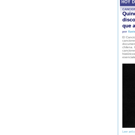
HOY 
CANCIO
Quinc
disco
que a
por
Xavie
El Cancio
cancione
document
chilena. 
canciones
histórico
esencial
Leer artíc