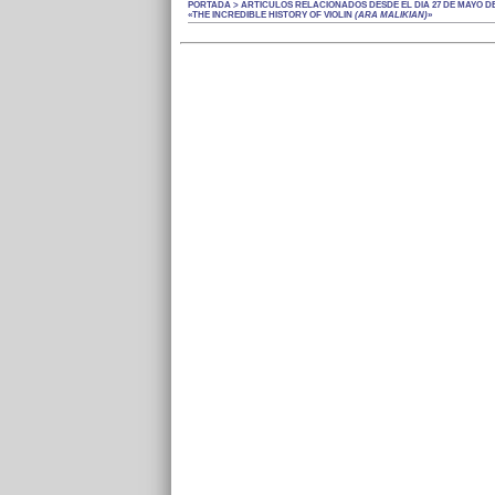
PORTADA > ARTÍCULOS RELACIONADOS DESDE EL DÍA 27 DE MAYO DE 
«THE INCREDIBLE HISTORY OF VIOLIN
(ARA MALIKIAN)
»