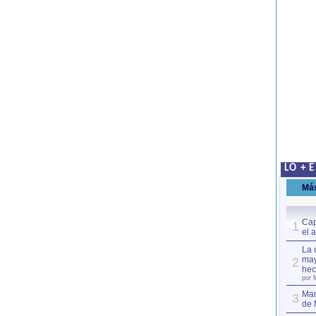
LO + 
Má
Cap
1
el 
La 
may
2
hec
por 
Mar
3
de 