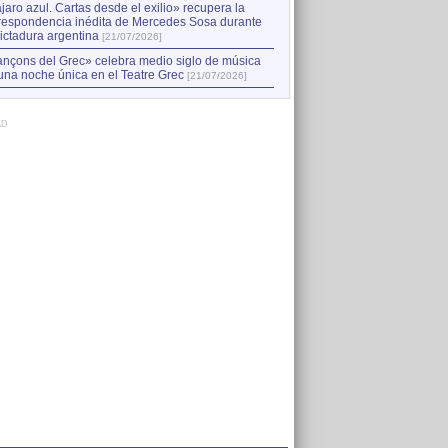
jaro azul. Cartas desde el exilio» recupera la
respondencia inédita de Mercedes Sosa durante
dictadura argentina
[21/07/2026]
nçons del Grec» celebra medio siglo de música
una noche única en el Teatre Grec
[21/07/2026]
AD