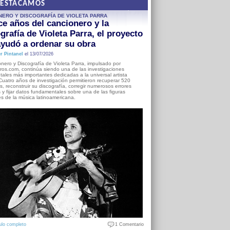
DESTACAMOS
NERO Y DISCOGRAFÍA DE VIOLETA PARRA
e años del cancionero y la
grafía de Violeta Parra, el proyecto
yudó a ordenar su obra
r Pintanel
el 13/07/2026
nero y Discografía de Violeta Parra, impulsado por
ros.com, continúa siendo una de las investigaciones
ales más importantes dedicadas a la universal artista
Cuatro años de investigación permitieron recuperar 520
, reconstruir su discografía, corregir numerosos errores
s y fijar datos fundamentales sobre una de las figuras
es de la música latinoamericana.
ulo completo
1 Comentario