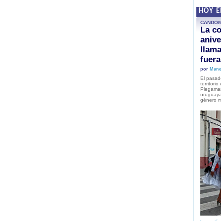
HOY 
CANDO
La co
anive
llam
fuer
por
Mane
El pasad
territori
Plegaman
uruguaya
género m