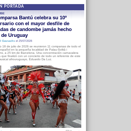
EN PORTADA
MBE
mparsa Bantú celebra su 10º
rsario con el mayor desfile de
adas de candombe jamás hecho
a de Uruguay
l Gausachs
el 25/07/2026
o 18 de julio de 2026 se reunieron 11 comparsas de todo el
o español en la pequeña localidad de Palau-Solità i
s, a 25 km de Barcelona. Una concentración carnavalera
 que finalizó con un concierto de todo un referente de este
usical afrouruguayo, Eduardo Da Luz.