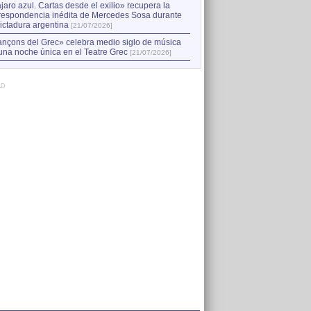
jaro azul. Cartas desde el exilio» recupera la
respondencia inédita de Mercedes Sosa durante
dictadura argentina
[21/07/2026]
nçons del Grec» celebra medio siglo de música
una noche única en el Teatre Grec
[21/07/2026]
AD