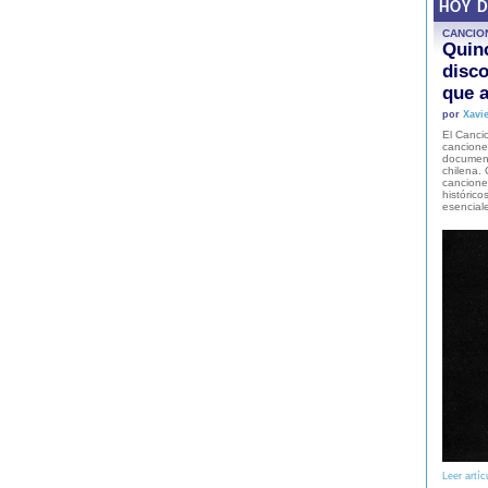
HOY 
CANCIO
Quinc
disco
que a
por
Xavie
El Cancio
cancione
document
chilena. 
canciones
histórico
esencial
Leer artíc