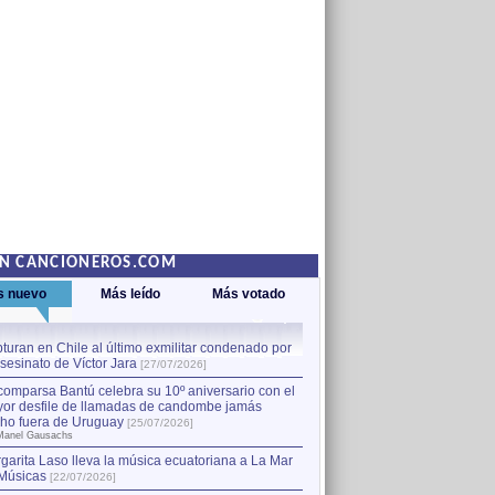
EN CANCIONEROS.COM
s nuevo
Más leído
Más votado
turan en Chile al último exmilitar condenado por
La comparsa Bantú celebra s
asesinato de Víctor Jara
mayor desfile de llamadas
1
[27/07/2026]
hecho fuera de Uruguay
[25
comparsa Bantú celebra su 10º aniversario con el
por Manel Gausachs
or desfile de llamadas de candombe jamás
Capturan en Chile al último
2
ho fuera de Uruguay
[25/07/2026]
el asesinato de Víctor Jara
[
Manel Gausachs
garita Laso lleva la música ecuatoriana a La Mar
Margarita Laso lleva la mús
3
Músicas
de Músicas
[22/07/2026]
[22/07/2026]