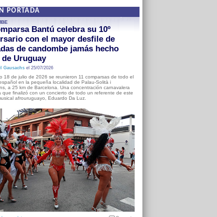
EN PORTADA
MBE
mparsa Bantú celebra su 10º
rsario con el mayor desfile de
adas de candombe jamás hecho
a de Uruguay
l Gausachs
el 25/07/2026
o 18 de julio de 2026 se reunieron 11 comparsas de todo el
o español en la pequeña localidad de Palau-Solità i
s, a 25 km de Barcelona. Una concentración carnavalera
 que finalizó con un concierto de todo un referente de este
usical afrouruguayo, Eduardo Da Luz.