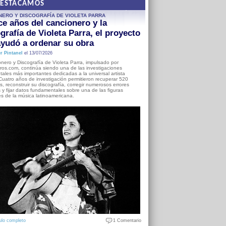
DESTACAMOS
NERO Y DISCOGRAFÍA DE VIOLETA PARRA
e años del cancionero y la
grafía de Violeta Parra, el proyecto
yudó a ordenar su obra
r Pintanel
el 13/07/2026
nero y Discografía de Violeta Parra, impulsado por
ros.com, continúa siendo una de las investigaciones
ales más importantes dedicadas a la universal artista
Cuatro años de investigación permitieron recuperar 520
, reconstruir su discografía, corregir numerosos errores
s y fijar datos fundamentales sobre una de las figuras
es de la música latinoamericana.
ulo completo
1 Comentario