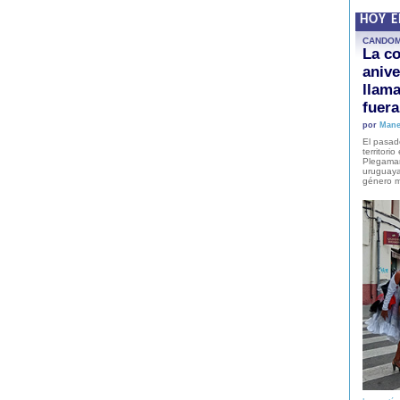
HOY 
CANDO
La co
anive
llam
fuer
por
Mane
El pasad
territori
Plegaman
uruguaya
género m