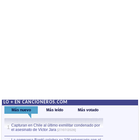
LO + EN CANCIONEROS.COM
Más nuevo
Más leído
Más votado
Capturan en Chile al último exmilitar condenado por
Capturan en Chile
1
1
el asesinato de Víctor Jara
el asesinato de Ví
[27/07/2026]