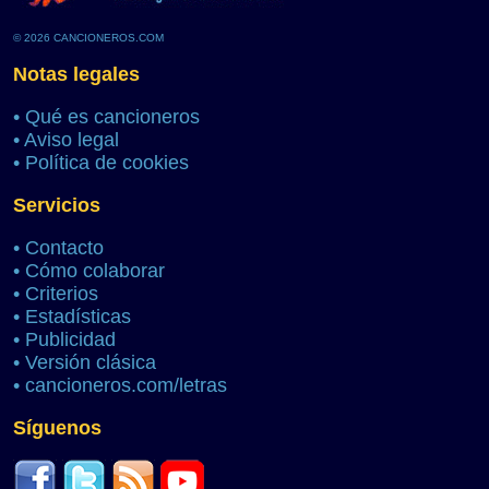
© 2026 CANCIONEROS.COM
Notas legales
•
Qué es cancioneros
•
Aviso legal
•
Política de cookies
Servicios
•
Contacto
•
Cómo colaborar
•
Criterios
•
Estadísticas
•
Publicidad
•
Versión clásica
•
cancioneros.com/letras
Síguenos