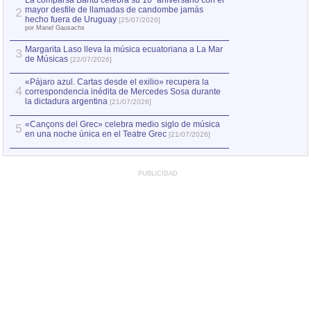
La comparsa Bantú celebra su 10º aniversario con el
mayor desfile de llamadas de candombe jamás
2
hecho fuera de Uruguay
[25/07/2026]
por Manel Gausachs
Margarita Laso lleva la música ecuatoriana a La Mar
3
de Músicas
[22/07/2026]
«Pájaro azul. Cartas desde el exilio» recupera la
4
correspondencia inédita de Mercedes Sosa durante
la dictadura argentina
[21/07/2026]
«Cançons del Grec» celebra medio siglo de música
5
en una noche única en el Teatre Grec
[21/07/2026]
PUBLICIDAD