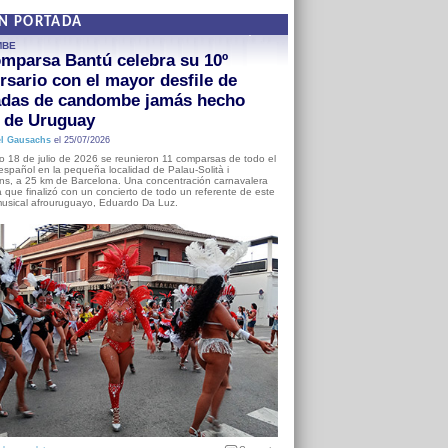
EN PORTADA
MBE
mparsa Bantú celebra su 10º
rsario con el mayor desfile de
adas de candombe jamás hecho
a de Uruguay
l Gausachs
el 25/07/2026
o 18 de julio de 2026 se reunieron 11 comparsas de todo el
o español en la pequeña localidad de Palau-Solità i
s, a 25 km de Barcelona. Una concentración carnavalera
 que finalizó con un concierto de todo un referente de este
usical afrouruguayo, Eduardo Da Luz.