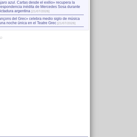
jaro azul. Cartas desde el exilio» recupera la
respondencia inédita de Mercedes Sosa durante
dictadura argentina
[21/07/2026]
nçons del Grec» celebra medio siglo de música
una noche única en el Teatre Grec
[21/07/2026]
AD