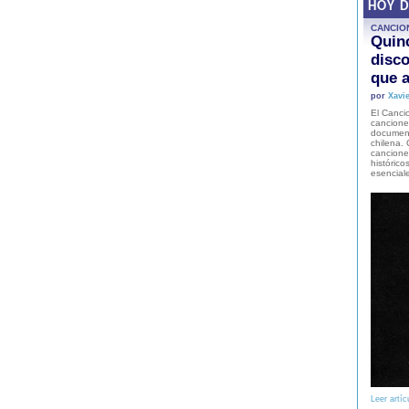
HOY 
CANCIO
Quinc
disco
que a
por
Xavie
El Cancio
cancione
document
chilena. 
canciones
histórico
esencial
Leer artíc