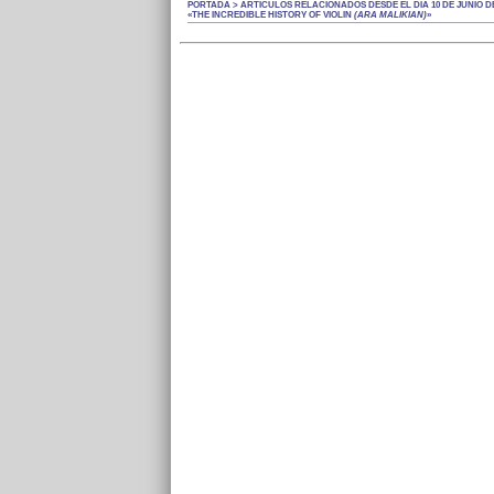
PORTADA > ARTÍCULOS RELACIONADOS DESDE EL DÍA 10 DE JUNIO DE
«THE INCREDIBLE HISTORY OF VIOLIN
(ARA MALIKIAN)
»