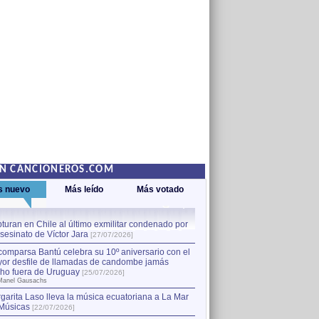
EN CANCIONEROS.COM
s nuevo
Más leído
Más votado
turan en Chile al último exmilitar condenado por
La comparsa Bantú celebra s
asesinato de Víctor Jara
mayor desfile de llamadas
1
[27/07/2026]
hecho fuera de Uruguay
[25
comparsa Bantú celebra su 10º aniversario con el
por Manel Gausachs
or desfile de llamadas de candombe jamás
Capturan en Chile al último
2
ho fuera de Uruguay
[25/07/2026]
el asesinato de Víctor Jara
[
Manel Gausachs
garita Laso lleva la música ecuatoriana a La Mar
Margarita Laso lleva la mús
3
Músicas
de Músicas
[22/07/2026]
[22/07/2026]