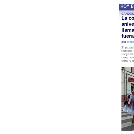
HOY 
CANDO
La co
anive
llam
fuer
por
Mane
El pasad
territori
Plegaman
uruguaya
género m