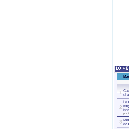
LO + 
Má
Cap
1
el 
La 
may
2
hec
por 
Mar
3
de 