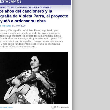
DESTACAMOS
NERO Y DISCOGRAFÍA DE VIOLETA PARRA
e años del cancionero y la
grafía de Violeta Parra, el proyecto
yudó a ordenar su obra
r Pintanel
el 13/07/2026
nero y Discografía de Violeta Parra, impulsado por
ros.com, continúa siendo una de las investigaciones
ales más importantes dedicadas a la universal artista
Cuatro años de investigación permitieron recuperar 520
, reconstruir su discografía, corregir numerosos errores
s y fijar datos fundamentales sobre una de las figuras
es de la música latinoamericana.
ulo completo
1 Comentario