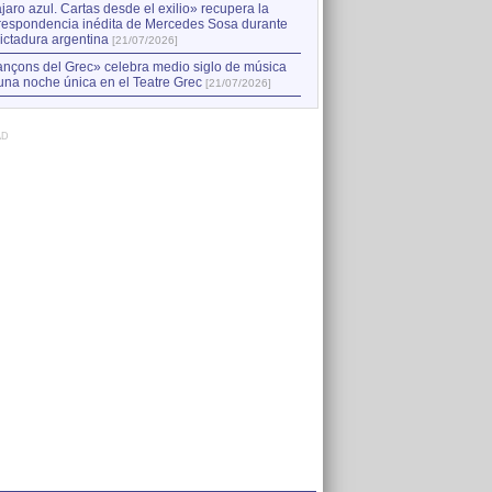
jaro azul. Cartas desde el exilio» recupera la
respondencia inédita de Mercedes Sosa durante
dictadura argentina
[21/07/2026]
nçons del Grec» celebra medio siglo de música
una noche única en el Teatre Grec
[21/07/2026]
AD