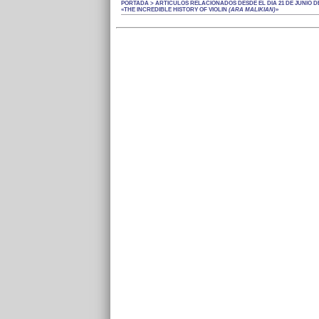
PORTADA > ARTÍCULOS RELACIONADOS DESDE EL DÍA 21 DE JUNIO DE
«THE INCREDIBLE HISTORY OF VIOLIN
(ARA MALIKIAN)
»