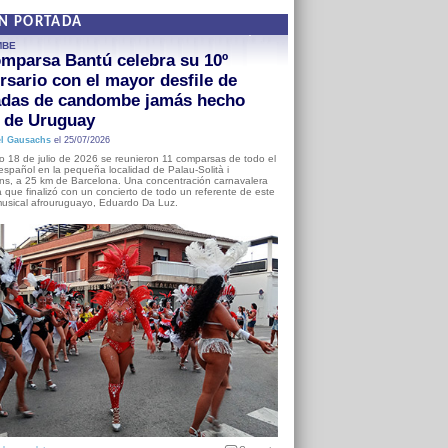
EN PORTADA
MBE
mparsa Bantú celebra su 10º
rsario con el mayor desfile de
adas de candombe jamás hecho
a de Uruguay
l Gausachs
el 25/07/2026
o 18 de julio de 2026 se reunieron 11 comparsas de todo el
o español en la pequeña localidad de Palau-Solità i
s, a 25 km de Barcelona. Una concentración carnavalera
 que finalizó con un concierto de todo un referente de este
usical afrouruguayo, Eduardo Da Luz.