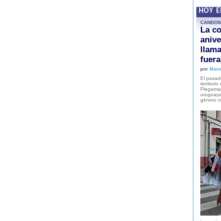
HOY 
CANDO
La co
anive
llam
fuer
por
Mane
El pasad
territori
Plegaman
uruguaya
género m