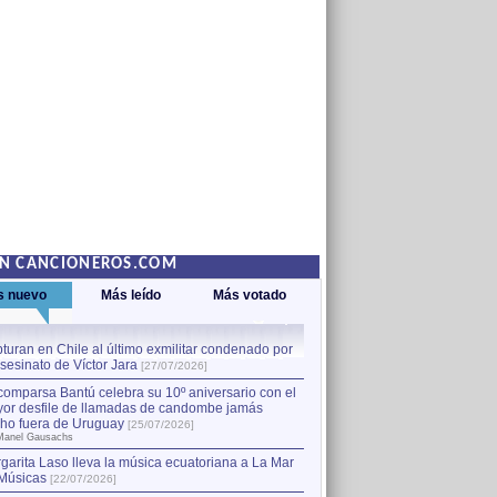
EN CANCIONEROS.COM
s nuevo
Más leído
Más votado
turan en Chile al último exmilitar condenado por
La comparsa Bantú celebra s
asesinato de Víctor Jara
mayor desfile de llamadas
1
[27/07/2026]
hecho fuera de Uruguay
[25
comparsa Bantú celebra su 10º aniversario con el
por Manel Gausachs
or desfile de llamadas de candombe jamás
Capturan en Chile al último
2
ho fuera de Uruguay
[25/07/2026]
el asesinato de Víctor Jara
[
Manel Gausachs
garita Laso lleva la música ecuatoriana a La Mar
Músicas
[22/07/2026]