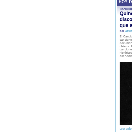
HOY 
CANCIO
Quinc
disco
que a
por
Xavie
El Cancio
cancione
document
chilena. 
canciones
histórico
esencial
Leer artíc