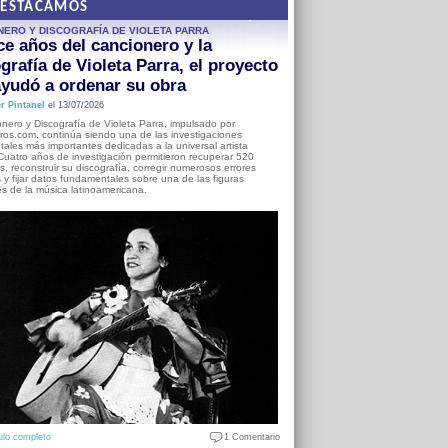
DESTACAMOS
NERO Y DISCOGRAFÍA DE VIOLETA PARRA
e años del cancionero y la
grafía de Violeta Parra, el proyecto
yudó a ordenar su obra
r Pintanel
el 13/07/2026
nero y Discografía de Violeta Parra, impulsado por
ros.com, continúa siendo una de las investigaciones
ales más importantes dedicadas a la universal artista
Cuatro años de investigación permitieron recuperar 520
, reconstruir su discografía, corregir numerosos errores
s y fijar datos fundamentales sobre una de las figuras
es de la música latinoamericana.
ulo completo
1 Comentario