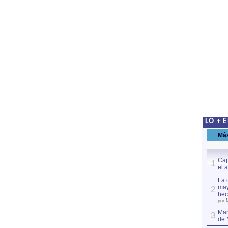
LO + 
Má
Cap
1
el 
La 
may
2
hec
por 
Mar
3
de 