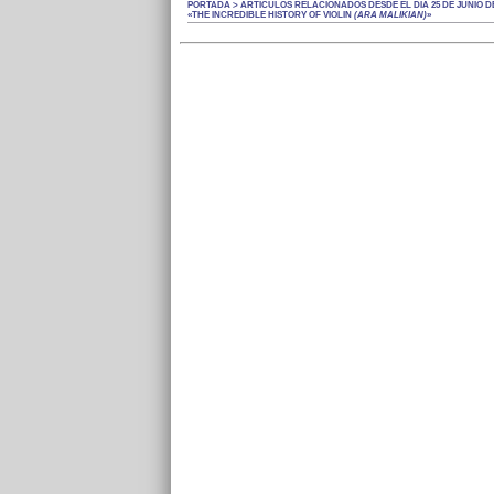
PORTADA > ARTÍCULOS RELACIONADOS DESDE EL DÍA 25 DE JUNIO DE
«THE INCREDIBLE HISTORY OF VIOLIN
(ARA MALIKIAN)
»