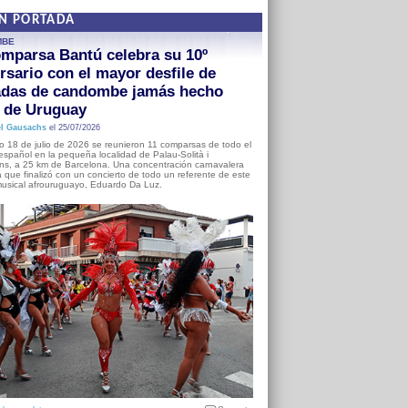
EN PORTADA
MBE
mparsa Bantú celebra su 10º
rsario con el mayor desfile de
adas de candombe jamás hecho
a de Uruguay
l Gausachs
el 25/07/2026
o 18 de julio de 2026 se reunieron 11 comparsas de todo el
o español en la pequeña localidad de Palau-Solità i
s, a 25 km de Barcelona. Una concentración carnavalera
 que finalizó con un concierto de todo un referente de este
usical afrouruguayo, Eduardo Da Luz.