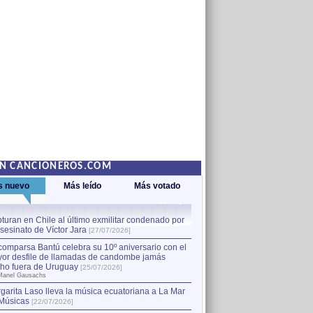
EN CANCIONEROS.COM
s nuevo
Más leído
Más votado
turan en Chile al último exmilitar condenado por
La comparsa Bantú celebra s
asesinato de Víctor Jara
mayor desfile de llamadas
1
[27/07/2026]
hecho fuera de Uruguay
[25
comparsa Bantú celebra su 10º aniversario con el
por Manel Gausachs
or desfile de llamadas de candombe jamás
Capturan en Chile al último
2
ho fuera de Uruguay
[25/07/2026]
el asesinato de Víctor Jara
[
Manel Gausachs
garita Laso lleva la música ecuatoriana a La Mar
Músicas
[22/07/2026]