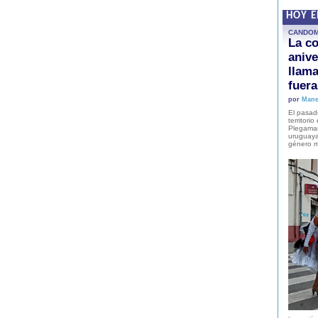
HOY 
CANDO
La co
anive
llam
fuer
por
Mane
El pasad
territori
Plegaman
uruguaya
género m