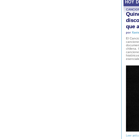
HOY 
CANCIO
Quinc
disco
que a
por
Xavie
El Cancio
cancione
document
chilena. 
canciones
histórico
esencial
Leer artíc