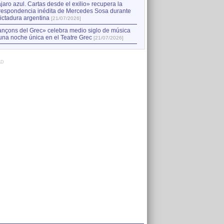
jaro azul. Cartas desde el exilio» recupera la
respondencia inédita de Mercedes Sosa durante
dictadura argentina
[21/07/2026]
nçons del Grec» celebra medio siglo de música
una noche única en el Teatre Grec
[21/07/2026]
AD