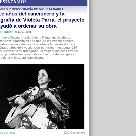
DESTACAMOS
NERO Y DISCOGRAFÍA DE VIOLETA PARRA
e años del cancionero y la
grafía de Violeta Parra, el proyecto
yudó a ordenar su obra
r Pintanel
el 13/07/2026
nero y Discografía de Violeta Parra, impulsado por
ros.com, continúa siendo una de las investigaciones
ales más importantes dedicadas a la universal artista
Cuatro años de investigación permitieron recuperar 520
, reconstruir su discografía, corregir numerosos errores
s y fijar datos fundamentales sobre una de las figuras
es de la música latinoamericana.
ulo completo
1 Comentario