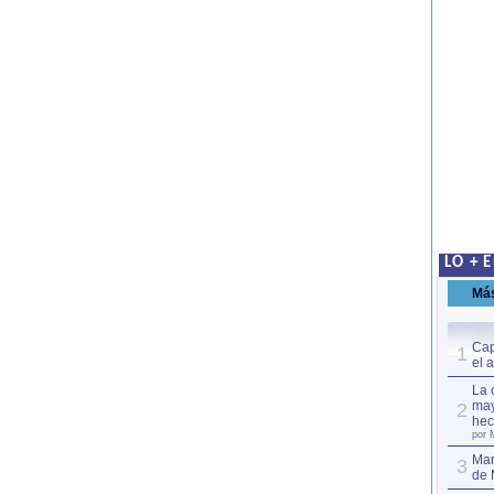
LO + 
Má
Cap
1
el 
La 
may
2
hec
por 
Mar
3
de 