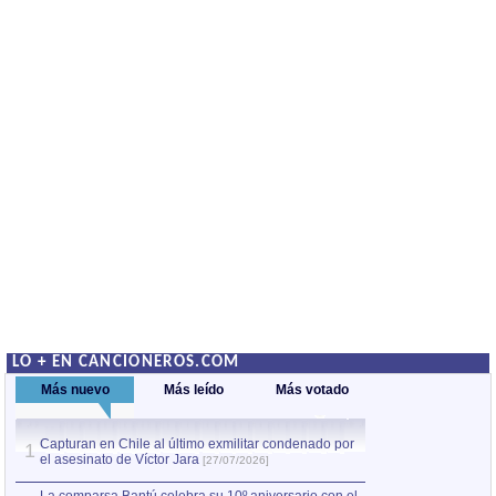
LO + EN CANCIONEROS.COM
Más nuevo
Más leído
Más votado
Capturan en Chile al último exmilitar condenado por
La comparsa Bantú
1
el asesinato de Víctor Jara
mayor desfile de
1
[27/07/2026]
hecho fuera de U
por Manel Gausachs