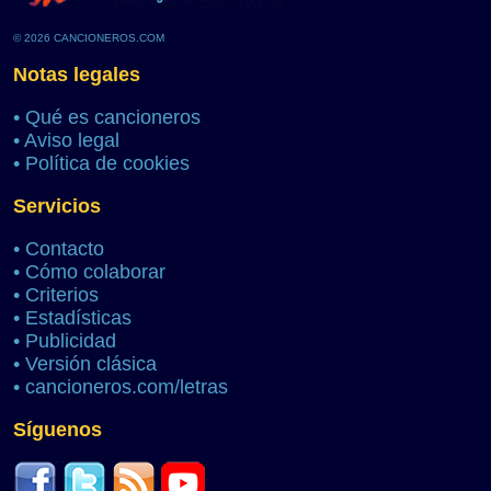
© 2026 CANCIONEROS.COM
Notas legales
•
Qué es cancioneros
•
Aviso legal
•
Política de cookies
Servicios
•
Contacto
•
Cómo colaborar
•
Criterios
•
Estadísticas
•
Publicidad
•
Versión clásica
•
cancioneros.com/letras
Síguenos