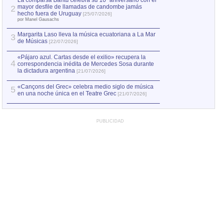
La comparsa Bantú celebra su 10º aniversario con el
mayor desfile de llamadas de candombe jamás
2
Capturan en Chile
2
hecho fuera de Uruguay
[25/07/2026]
el asesinato de Ví
por Manel Gausachs
Margarita Laso lleva la música ecuatoriana a La Mar
3
de Músicas
[22/07/2026]
«Pájaro azul. Cartas desde el exilio» recupera la
4
correspondencia inédita de Mercedes Sosa durante
la dictadura argentina
[21/07/2026]
«Cançons del Grec» celebra medio siglo de música
5
en una noche única en el Teatre Grec
[21/07/2026]
PUBLICIDAD