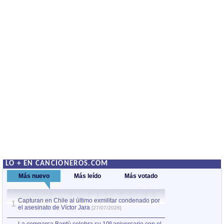
LO + EN CANCIONEROS.COM
Más nuevo
Más leído
Más votado
Capturan en Chile al último exmilitar condenado por
La comparsa Bantú
1
el asesinato de Víctor Jara
mayor desfile de
1
[27/07/2026]
hecho fuera de U
por Manel Gausachs