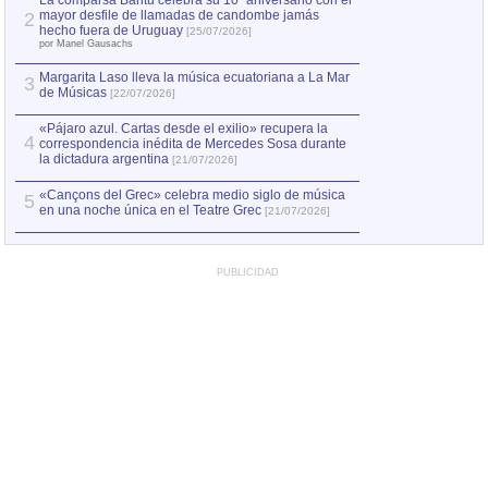
La comparsa Bantú celebra su 10º aniversario con el
mayor desfile de llamadas de candombe jamás
2
Capturan en Chile
2
hecho fuera de Uruguay
[25/07/2026]
el asesinato de Ví
por Manel Gausachs
Margarita Laso lleva la música ecuatoriana a La Mar
3
de Músicas
[22/07/2026]
«Pájaro azul. Cartas desde el exilio» recupera la
4
correspondencia inédita de Mercedes Sosa durante
la dictadura argentina
[21/07/2026]
«Cançons del Grec» celebra medio siglo de música
5
en una noche única en el Teatre Grec
[21/07/2026]
PUBLICIDAD