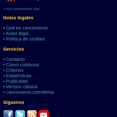
© 2026 CANCIONEROS.COM
Notas legales
•
Qué es cancioneros
•
Aviso legal
•
Política de cookies
Servicios
•
Contacto
•
Cómo colaborar
•
Criterios
•
Estadísticas
•
Publicidad
•
Versión clásica
•
cancioneros.com/letras
Síguenos