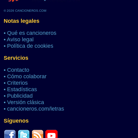
© 2026 CANCIONEROS.COM
Notas legales
•
Qué es cancioneros
•
Aviso legal
•
Política de cookies
Servicios
•
Contacto
•
Cómo colaborar
•
Criterios
•
Estadísticas
•
Publicidad
•
Versión clásica
•
cancioneros.com/letras
Síguenos