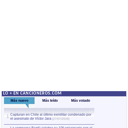
LO + EN CANCIONEROS.COM
Más nuevo
Más leído
Más votado
Capturan en Chile al último exmilitar condenado por
La comparsa Bantú
1
el asesinato de Víctor Jara
mayor desfile de
1
[27/07/2026]
hecho fuera de U
por Manel Gausachs