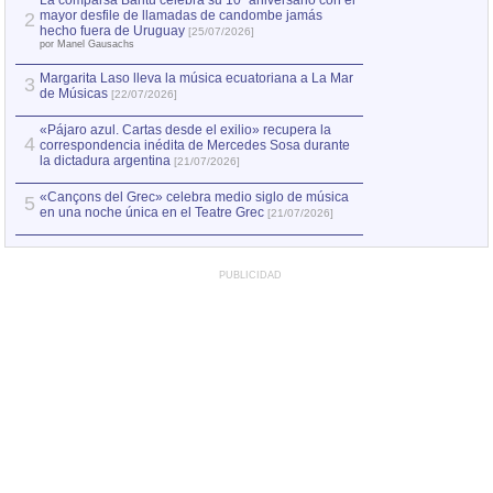
La comparsa Bantú celebra su 10º aniversario con el
mayor desfile de llamadas de candombe jamás
2
Capturan en Chile
2
hecho fuera de Uruguay
[25/07/2026]
el asesinato de Ví
por Manel Gausachs
Margarita Laso lleva la música ecuatoriana a La Mar
3
de Músicas
[22/07/2026]
«Pájaro azul. Cartas desde el exilio» recupera la
4
correspondencia inédita de Mercedes Sosa durante
la dictadura argentina
[21/07/2026]
«Cançons del Grec» celebra medio siglo de música
5
en una noche única en el Teatre Grec
[21/07/2026]
PUBLICIDAD