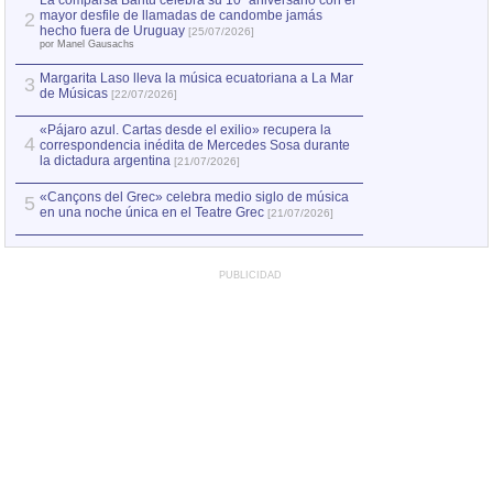
La comparsa Bantú celebra su 10º aniversario con el
mayor desfile de llamadas de candombe jamás
2
Capturan en Chile
2
hecho fuera de Uruguay
[25/07/2026]
el asesinato de Ví
por Manel Gausachs
Margarita Laso lleva la música ecuatoriana a La Mar
Margarita Laso ll
3
3
de Músicas
de Músicas
[22/07/2026]
[22/07
«Pájaro azul. Cartas desde el exilio» recupera la
4
correspondencia inédita de Mercedes Sosa durante
la dictadura argentina
[21/07/2026]
«Cançons del Grec» celebra medio siglo de música
5
en una noche única en el Teatre Grec
[21/07/2026]
PUBLICIDAD