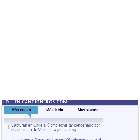
LO + EN CANCIONEROS.COM
Más nuevo
Más leído
Más votado
Capturan en Chile al último exmilitar condenado por
La comparsa Bantú
1
el asesinato de Víctor Jara
mayor desfile de
1
[27/07/2026]
hecho fuera de U
por Manel Gausachs