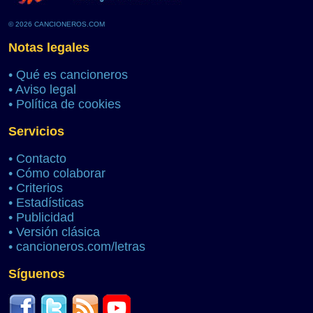
© 2026 CANCIONEROS.COM
Notas legales
•
Qué es cancioneros
•
Aviso legal
•
Política de cookies
Servicios
•
Contacto
•
Cómo colaborar
•
Criterios
•
Estadísticas
•
Publicidad
•
Versión clásica
•
cancioneros.com/letras
Síguenos