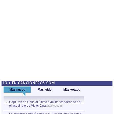
LO + EN CANCIONEROS.COM
Más nuevo
Más leído
Más votado
Capturan en Chile al último exmilitar condenado por
La comparsa Bantú
1
el asesinato de Víctor Jara
mayor desfile de
1
[27/07/2026]
hecho fuera de U
por Manel Gausachs