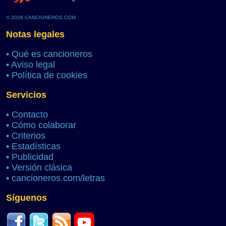
© 2026 CANCIONEROS.COM
Notas legales
•
Qué es cancioneros
•
Aviso legal
•
Política de cookies
Servicios
•
Contacto
•
Cómo colaborar
•
Criterios
•
Estadísticas
•
Publicidad
•
Versión clásica
•
cancioneros.com/letras
Síguenos