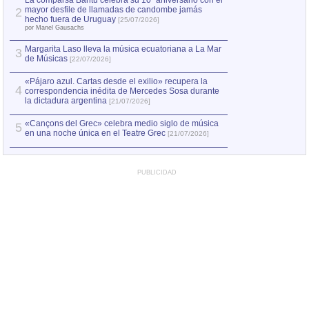
La comparsa Bantú celebra su 10º aniversario con el
mayor desfile de llamadas de candombe jamás
2
Capturan en Chile
2
hecho fuera de Uruguay
[25/07/2026]
el asesinato de Ví
por Manel Gausachs
Margarita Laso lleva la música ecuatoriana a La Mar
3
de Músicas
[22/07/2026]
«Pájaro azul. Cartas desde el exilio» recupera la
4
correspondencia inédita de Mercedes Sosa durante
la dictadura argentina
[21/07/2026]
«Cançons del Grec» celebra medio siglo de música
5
en una noche única en el Teatre Grec
[21/07/2026]
PUBLICIDAD