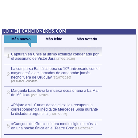
LO + EN CANCIONEROS.COM
Más nuevo
Más leído
Más votado
Capturan en Chile al último exmilitar condenado por
La comparsa Bantú
1
el asesinato de Víctor Jara
mayor desfile de
1
[27/07/2026]
hecho fuera de U
por Manel Gausachs
La comparsa Bantú celebra su 10º aniversario con el
mayor desfile de llamadas de candombe jamás
2
Capturan en Chile
2
hecho fuera de Uruguay
[25/07/2026]
el asesinato de Ví
por Manel Gausachs
Margarita Laso lleva la música ecuatoriana a La Mar
3
de Músicas
[22/07/2026]
«Pájaro azul. Cartas desde el exilio» recupera la
4
correspondencia inédita de Mercedes Sosa durante
la dictadura argentina
[21/07/2026]
«Cançons del Grec» celebra medio siglo de música
5
en una noche única en el Teatre Grec
[21/07/2026]