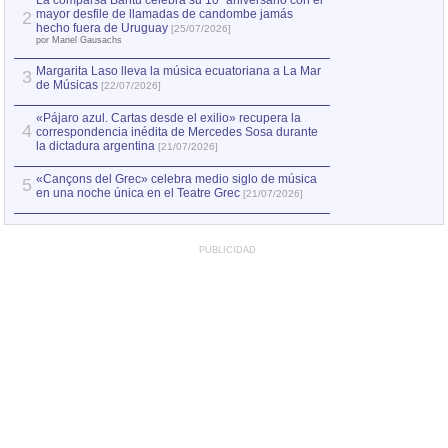
La comparsa Bantú celebra su 10º aniversario con el
mayor desfile de llamadas de candombe jamás
2
Capturan en Chile
2
hecho fuera de Uruguay
[25/07/2026]
el asesinato de Ví
por Manel Gausachs
Margarita Laso lleva la música ecuatoriana a La Mar
3
de Músicas
[22/07/2026]
«Pájaro azul. Cartas desde el exilio» recupera la
4
correspondencia inédita de Mercedes Sosa durante
la dictadura argentina
[21/07/2026]
«Cançons del Grec» celebra medio siglo de música
5
en una noche única en el Teatre Grec
[21/07/2026]
PUBLICIDAD