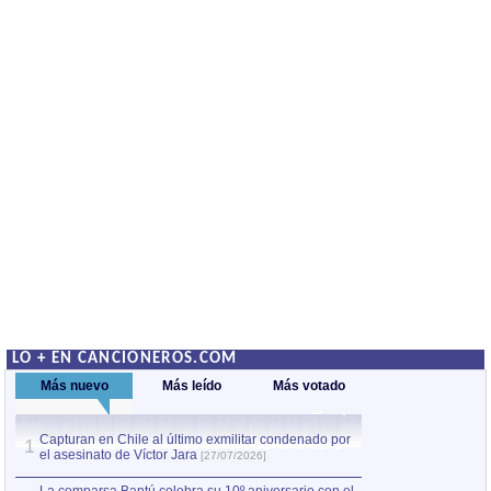
LO + EN CANCIONEROS.COM
Más nuevo
Más leído
Más votado
Capturan en Chile al último exmilitar condenado por
La comparsa Bantú
1
el asesinato de Víctor Jara
mayor desfile de
1
[27/07/2026]
hecho fuera de U
por Manel Gausachs