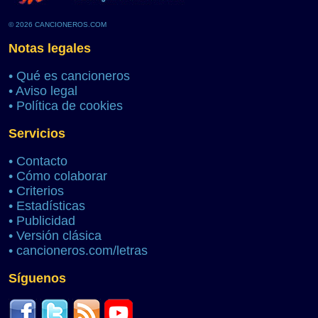
© 2026 CANCIONEROS.COM
Notas legales
•
Qué es cancioneros
•
Aviso legal
•
Política de cookies
Servicios
•
Contacto
•
Cómo colaborar
•
Criterios
•
Estadísticas
•
Publicidad
•
Versión clásica
•
cancioneros.com/letras
Síguenos