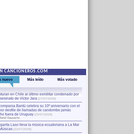
EN CANCIONEROS.COM
s nuevo
Más leído
Más votado
turan en Chile al último exmilitar condenado por
La comparsa Bantú celebra s
asesinato de Víctor Jara
mayor desfile de llamadas
1
[27/07/2026]
hecho fuera de Uruguay
[25
comparsa Bantú celebra su 10º aniversario con el
por Manel Gausachs
or desfile de llamadas de candombe jamás
Capturan en Chile al último
2
ho fuera de Uruguay
[25/07/2026]
el asesinato de Víctor Jara
[
Manel Gausachs
garita Laso lleva la música ecuatoriana a La Mar
Músicas
[22/07/2026]