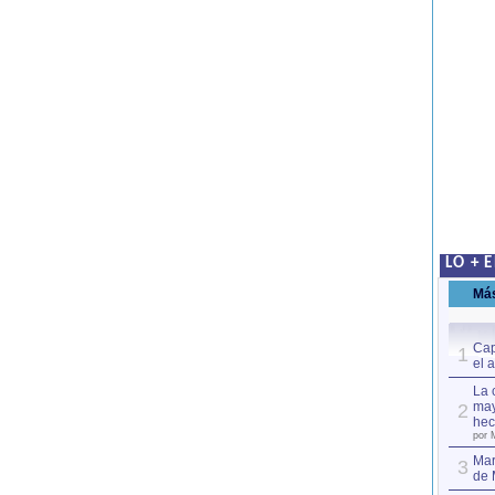
LO + 
Má
Cap
1
el 
La 
may
2
hec
por 
Mar
3
de 