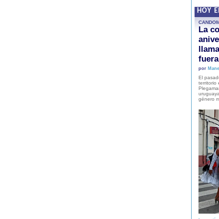
HOY 
CANDO
La co
anive
llam
fuer
por
Mane
El pasad
territori
Plegaman
uruguaya
género m