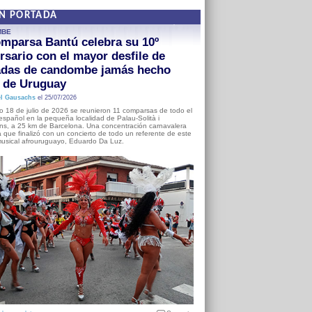
EN PORTADA
MBE
mparsa Bantú celebra su 10º
rsario con el mayor desfile de
adas de candombe jamás hecho
a de Uruguay
l Gausachs
el 25/07/2026
o 18 de julio de 2026 se reunieron 11 comparsas de todo el
o español en la pequeña localidad de Palau-Solità i
s, a 25 km de Barcelona. Una concentración carnavalera
 que finalizó con un concierto de todo un referente de este
usical afrouruguayo, Eduardo Da Luz.