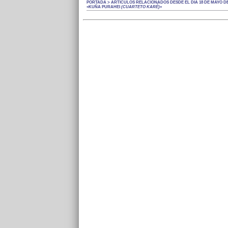
PORTADA > ARTÍCULOS RELACIONADOS DESDE EL DÍA 18 DE MAYO DE 
«KUÑA PURAHEI
(CUARTETO KARÉ)
»