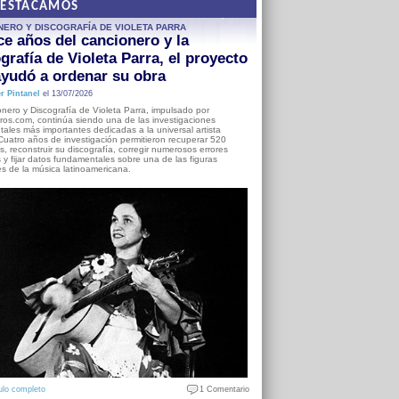
DESTACAMOS
NERO Y DISCOGRAFÍA DE VIOLETA PARRA
e años del cancionero y la
grafía de Violeta Parra, el proyecto
yudó a ordenar su obra
r Pintanel
el 13/07/2026
nero y Discografía de Violeta Parra, impulsado por
ros.com, continúa siendo una de las investigaciones
ales más importantes dedicadas a la universal artista
Cuatro años de investigación permitieron recuperar 520
, reconstruir su discografía, corregir numerosos errores
s y fijar datos fundamentales sobre una de las figuras
es de la música latinoamericana.
ulo completo
1 Comentario