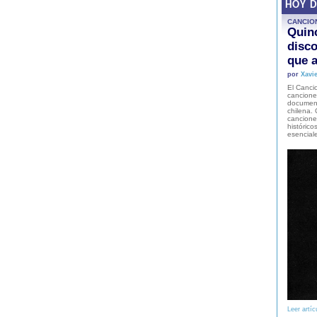
HOY 
CANCIO
Quinc
disco
que a
por
Xavie
El Cancio
cancione
document
chilena. 
canciones
histórico
esencial
Leer artíc