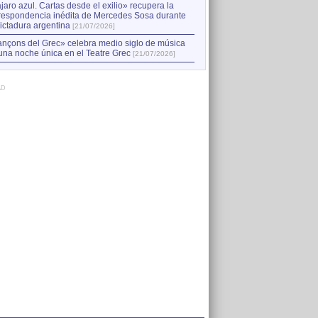
jaro azul. Cartas desde el exilio» recupera la
respondencia inédita de Mercedes Sosa durante
dictadura argentina
[21/07/2026]
nçons del Grec» celebra medio siglo de música
una noche única en el Teatre Grec
[21/07/2026]
AD