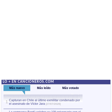
LO + EN CANCIONEROS.COM
Más nuevo
Más leído
Más votado
Capturan en Chile al último exmilitar condenado por
La comparsa Bantú
1
el asesinato de Víctor Jara
mayor desfile de
1
[27/07/2026]
hecho fuera de U
por Manel Gausachs