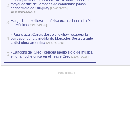
La comparsa Bantú celebra su 10º aniversario con el
mayor desfile de llamadas de candombe jamás
2
Capturan en Chile
2
hecho fuera de Uruguay
[25/07/2026]
el asesinato de Ví
por Manel Gausachs
Margarita Laso lleva la música ecuatoriana a La Mar
3
de Músicas
[22/07/2026]
«Pájaro azul. Cartas desde el exilio» recupera la
4
correspondencia inédita de Mercedes Sosa durante
la dictadura argentina
[21/07/2026]
«Cançons del Grec» celebra medio siglo de música
5
en una noche única en el Teatre Grec
[21/07/2026]
PUBLICIDAD