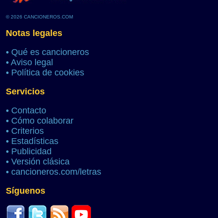
© 2026 CANCIONEROS.COM
Notas legales
•
Qué es cancioneros
•
Aviso legal
•
Política de cookies
Servicios
•
Contacto
•
Cómo colaborar
•
Criterios
•
Estadísticas
•
Publicidad
•
Versión clásica
•
cancioneros.com/letras
Síguenos