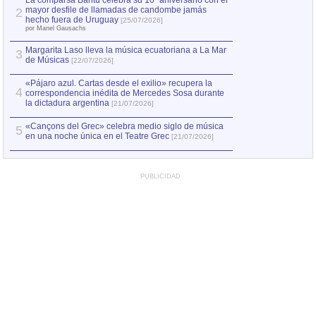
La comparsa Bantú celebra su 10º aniversario con el
mayor desfile de llamadas de candombe jamás
2
Capturan en Chile
2
hecho fuera de Uruguay
[25/07/2026]
el asesinato de Ví
por Manel Gausachs
Margarita Laso lleva la música ecuatoriana a La Mar
3
de Músicas
[22/07/2026]
«Pájaro azul. Cartas desde el exilio» recupera la
4
correspondencia inédita de Mercedes Sosa durante
la dictadura argentina
[21/07/2026]
«Cançons del Grec» celebra medio siglo de música
5
en una noche única en el Teatre Grec
[21/07/2026]
PUBLICIDAD