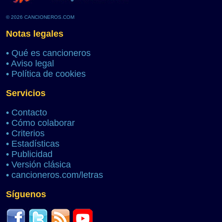
© 2026 CANCIONEROS.COM
Notas legales
•
Qué es cancioneros
•
Aviso legal
•
Política de cookies
Servicios
•
Contacto
•
Cómo colaborar
•
Criterios
•
Estadísticas
•
Publicidad
•
Versión clásica
•
cancioneros.com/letras
Síguenos