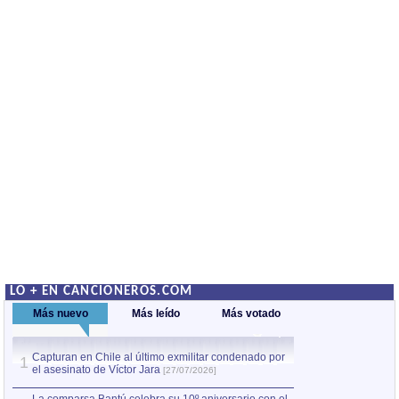
LO + EN CANCIONEROS.COM
Más nuevo
Más leído
Más votado
Capturan en Chile al último exmilitar condenado por
La comparsa Bantú
1
el asesinato de Víctor Jara
mayor desfile de
1
[27/07/2026]
hecho fuera de U
por Manel Gausachs