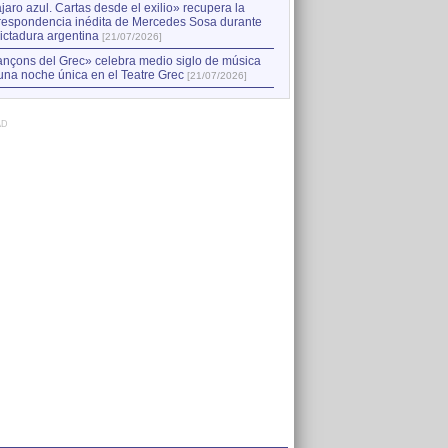
jaro azul. Cartas desde el exilio» recupera la
respondencia inédita de Mercedes Sosa durante
dictadura argentina
[21/07/2026]
nçons del Grec» celebra medio siglo de música
una noche única en el Teatre Grec
[21/07/2026]
AD