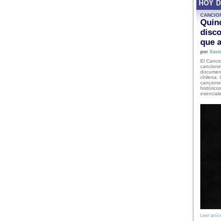
HOY 
CANCIO
Quinc
disco
que a
por
Xavie
El Cancio
cancione
document
chilena. 
canciones
histórico
esencial
Leer artíc