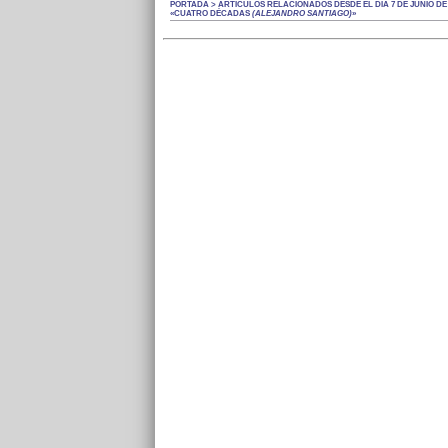
PORTADA > ARTÍCULOS RELACIONADOS DESDE EL DÍA 7 DE JUNIO DE 
«CUATRO DÉCADAS
(ALEJANDRO SANTIAGO)
»