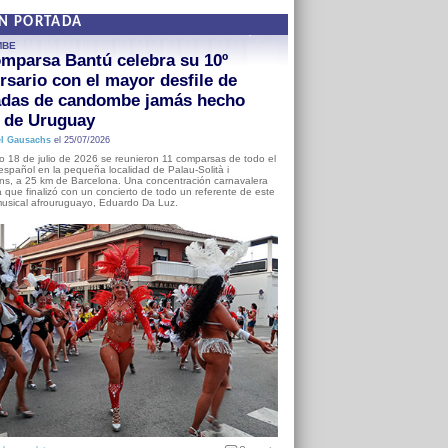
EN PORTADA
MBE
mparsa Bantú celebra su 10º
rsario con el mayor desfile de
adas de candombe jamás hecho
a de Uruguay
l Gausachs
el 25/07/2026
o 18 de julio de 2026 se reunieron 11 comparsas de todo el
o español en la pequeña localidad de Palau-Solità i
s, a 25 km de Barcelona. Una concentración carnavalera
 que finalizó con un concierto de todo un referente de este
usical afrouruguayo, Eduardo Da Luz.