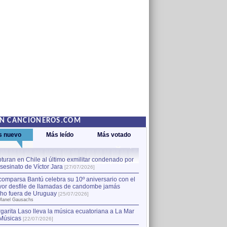
EN CANCIONEROS.COM
s nuevo
Más leído
Más votado
turan en Chile al último exmilitar condenado por
La comparsa Bantú celebra s
asesinato de Víctor Jara
mayor desfile de llamadas
1
[27/07/2026]
hecho fuera de Uruguay
[25
comparsa Bantú celebra su 10º aniversario con el
por Manel Gausachs
or desfile de llamadas de candombe jamás
Capturan en Chile al último
2
ho fuera de Uruguay
[25/07/2026]
el asesinato de Víctor Jara
[
Manel Gausachs
garita Laso lleva la música ecuatoriana a La Mar
Músicas
[22/07/2026]