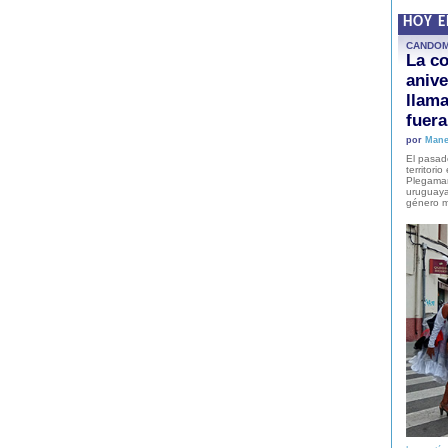
HOY 
CANDO
La co
anive
llam
fuer
por
Mane
El pasad
territori
Plegaman
uruguaya
género m