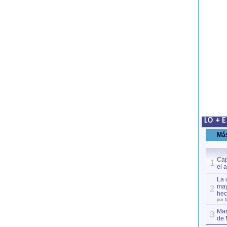
LO + 
Má
Cap
1
el 
La 
may
2
hec
por 
Mar
3
de 