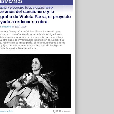
DESTACAMOS
NERO Y DISCOGRAFÍA DE VIOLETA PARRA
e años del cancionero y la
grafía de Violeta Parra, el proyecto
yudó a ordenar su obra
r Pintanel
el 13/07/2026
nero y Discografía de Violeta Parra, impulsado por
ros.com, continúa siendo una de las investigaciones
ales más importantes dedicadas a la universal artista
Cuatro años de investigación permitieron recuperar 520
, reconstruir su discografía, corregir numerosos errores
s y fijar datos fundamentales sobre una de las figuras
es de la música latinoamericana.
ulo completo
1 Comentario