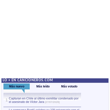
LO + EN CANCIONEROS.COM
Más nuevo
Más leído
Más votado
Capturan en Chile al último exmilitar condenado por
La comparsa Bantú
1
el asesinato de Víctor Jara
mayor desfile de
1
[27/07/2026]
hecho fuera de U
por Manel Gausachs