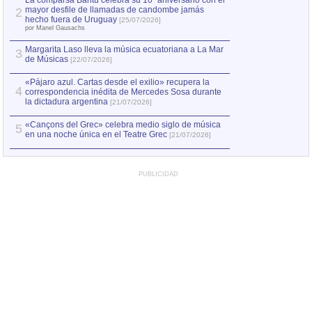
La comparsa Bantú celebra su 10º aniversario con el
mayor desfile de llamadas de candombe jamás
2
Capturan en Chile
2
hecho fuera de Uruguay
[25/07/2026]
el asesinato de Ví
por Manel Gausachs
Margarita Laso lleva la música ecuatoriana a La Mar
3
de Músicas
[22/07/2026]
«Pájaro azul. Cartas desde el exilio» recupera la
4
correspondencia inédita de Mercedes Sosa durante
la dictadura argentina
[21/07/2026]
«Cançons del Grec» celebra medio siglo de música
5
en una noche única en el Teatre Grec
[21/07/2026]
PUBLICIDAD