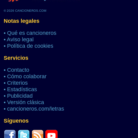
© 2026 CANCIONEROS.COM
Notas legales
•
Qué es cancioneros
•
Aviso legal
•
Política de cookies
Servicios
•
Contacto
•
Cómo colaborar
•
Criterios
•
Estadísticas
•
Publicidad
•
Versión clásica
•
cancioneros.com/letras
Síguenos