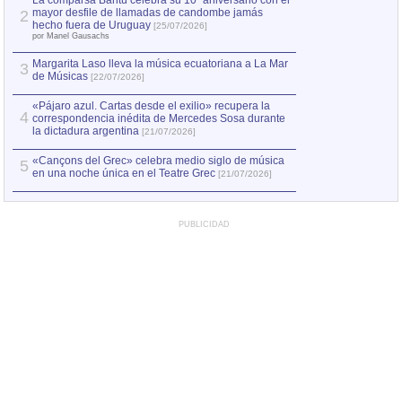
La comparsa Bantú celebra su 10º aniversario con el
mayor desfile de llamadas de candombe jamás
2
Capturan en Chile
2
hecho fuera de Uruguay
[25/07/2026]
el asesinato de Ví
por Manel Gausachs
Margarita Laso lleva la música ecuatoriana a La Mar
Margarita Laso ll
3
3
de Músicas
de Músicas
[22/07/2026]
[22/07
«Pájaro azul. Cartas desde el exilio» recupera la
4
correspondencia inédita de Mercedes Sosa durante
la dictadura argentina
[21/07/2026]
«Cançons del Grec» celebra medio siglo de música
5
en una noche única en el Teatre Grec
[21/07/2026]
PUBLICIDAD