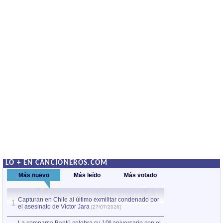
LO + EN CANCIONEROS.COM
Más nuevo
Más leído
Más votado
Capturan en Chile al último exmilitar condenado por
La comparsa Bantú
1
el asesinato de Víctor Jara
mayor desfile de
1
[27/07/2026]
hecho fuera de U
por Manel Gausachs