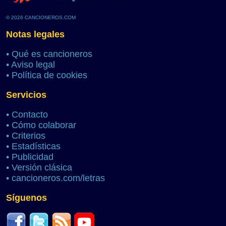
© 2026 CANCIONEROS.COM
Notas legales
•
Qué es cancioneros
•
Aviso legal
•
Política de cookies
Servicios
•
Contacto
•
Cómo colaborar
•
Criterios
•
Estadísticas
•
Publicidad
•
Versión clásica
•
cancioneros.com/letras
Síguenos