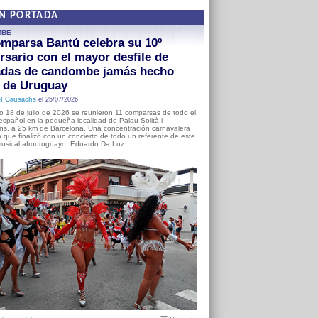
EN PORTADA
MBE
mparsa Bantú celebra su 10º
rsario con el mayor desfile de
adas de candombe jamás hecho
a de Uruguay
l Gausachs
el 25/07/2026
o 18 de julio de 2026 se reunieron 11 comparsas de todo el
o español en la pequeña localidad de Palau-Solità i
s, a 25 km de Barcelona. Una concentración carnavalera
 que finalizó con un concierto de todo un referente de este
usical afrouruguayo, Eduardo Da Luz.