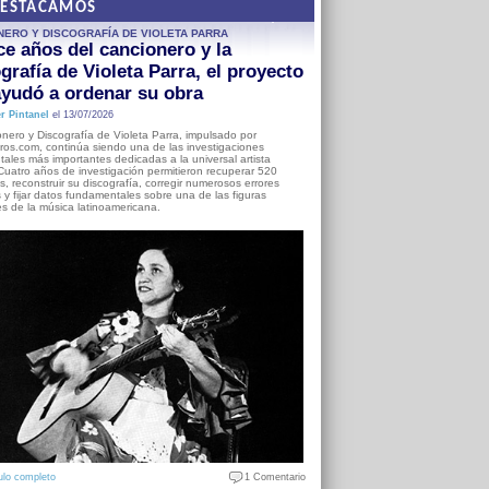
DESTACAMOS
NERO Y DISCOGRAFÍA DE VIOLETA PARRA
e años del cancionero y la
grafía de Violeta Parra, el proyecto
yudó a ordenar su obra
r Pintanel
el 13/07/2026
nero y Discografía de Violeta Parra, impulsado por
ros.com, continúa siendo una de las investigaciones
ales más importantes dedicadas a la universal artista
Cuatro años de investigación permitieron recuperar 520
, reconstruir su discografía, corregir numerosos errores
s y fijar datos fundamentales sobre una de las figuras
es de la música latinoamericana.
ulo completo
1 Comentario