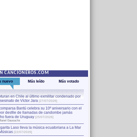
EN CANCIONEROS.COM
s nuevo
Más leído
Más votado
turan en Chile al último exmilitar condenado por
La comparsa Bantú celebra s
asesinato de Víctor Jara
mayor desfile de llamadas
1
[27/07/2026]
hecho fuera de Uruguay
[25
comparsa Bantú celebra su 10º aniversario con el
por Manel Gausachs
or desfile de llamadas de candombe jamás
Capturan en Chile al último
2
ho fuera de Uruguay
[25/07/2026]
el asesinato de Víctor Jara
[
Manel Gausachs
garita Laso lleva la música ecuatoriana a La Mar
Músicas
[22/07/2026]