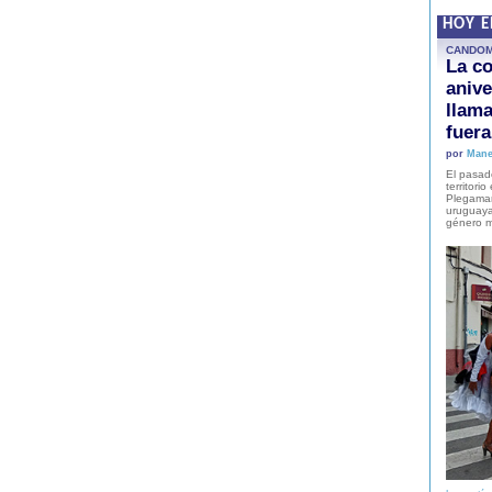
HOY 
CANDO
La co
anive
llam
fuer
por
Mane
El pasad
territori
Plegaman
uruguaya
género m