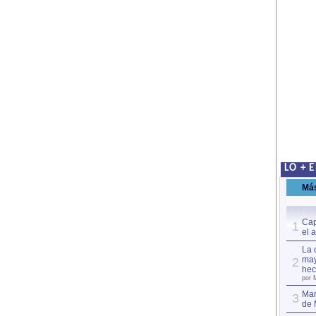
LO + 
Má
Cap
1
el 
La 
may
2
hec
por 
Mar
3
de 