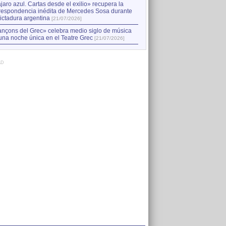
jaro azul. Cartas desde el exilio» recupera la
respondencia inédita de Mercedes Sosa durante
dictadura argentina
[21/07/2026]
nçons del Grec» celebra medio siglo de música
una noche única en el Teatre Grec
[21/07/2026]
AD