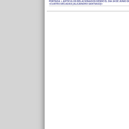
PORTADA > ARTÍCULOS RELACIONADOS DESDE EL DÍA 24 DE JUNIO DE
«CUATRO DÉCADAS
(ALEJANDRO SANTIAGO)
»