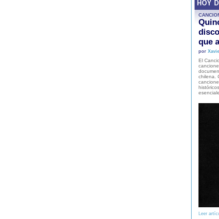
HOY 
CANCIO
Quinc
disco
que a
por
Xavie
El Cancio
cancione
document
chilena. 
canciones
histórico
esencial
Leer artíc