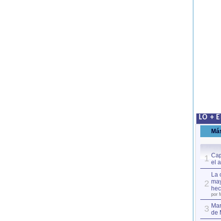
LO + 
Má
Cap
1
el 
La 
may
2
hec
por 
Mar
3
de 