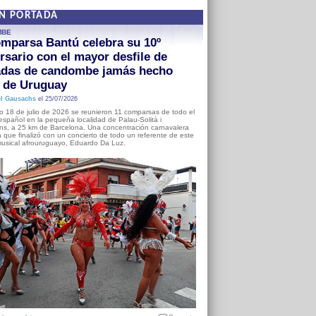
EN PORTADA
MBE
mparsa Bantú celebra su 10º
rsario con el mayor desfile de
adas de candombe jamás hecho
a de Uruguay
l Gausachs
el 25/07/2026
o 18 de julio de 2026 se reunieron 11 comparsas de todo el
o español en la pequeña localidad de Palau-Solità i
s, a 25 km de Barcelona. Una concentración carnavalera
 que finalizó con un concierto de todo un referente de este
usical afrouruguayo, Eduardo Da Luz.