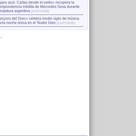
jaro azul. Cartas desde el exilio» recupera la
respondencia inédita de Mercedes Sosa durante
dictadura argentina
[21/07/2026]
nçons del Grec» celebra medio siglo de música
una noche única en el Teatre Grec
[21/07/2026]
AD