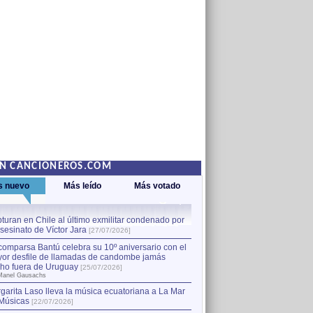
EN CANCIONEROS.COM
s nuevo
Más leído
Más votado
turan en Chile al último exmilitar condenado por
La comparsa Bantú celebra s
asesinato de Víctor Jara
mayor desfile de llamadas
1
[27/07/2026]
hecho fuera de Uruguay
[25
comparsa Bantú celebra su 10º aniversario con el
por Manel Gausachs
or desfile de llamadas de candombe jamás
Capturan en Chile al último
2
ho fuera de Uruguay
[25/07/2026]
el asesinato de Víctor Jara
[
Manel Gausachs
garita Laso lleva la música ecuatoriana a La Mar
Músicas
[22/07/2026]