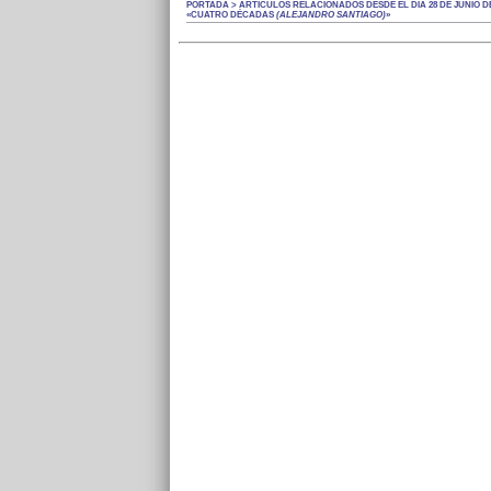
PORTADA > ARTÍCULOS RELACIONADOS DESDE EL DÍA 28 DE JUNIO DE
«CUATRO DÉCADAS
(ALEJANDRO SANTIAGO)
»