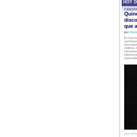
HOY 
CANCIO
Quinc
disco
que a
por
Xavie
El Cancio
cancione
document
chilena. 
canciones
histórico
esencial
Leer artíc