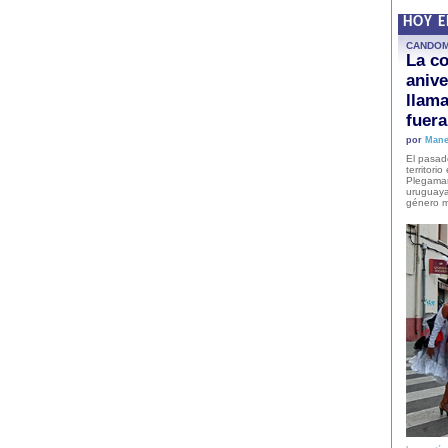
HOY 
CANDO
La co
anive
llam
fuer
por
Mane
El pasad
territori
Plegaman
uruguaya
género m