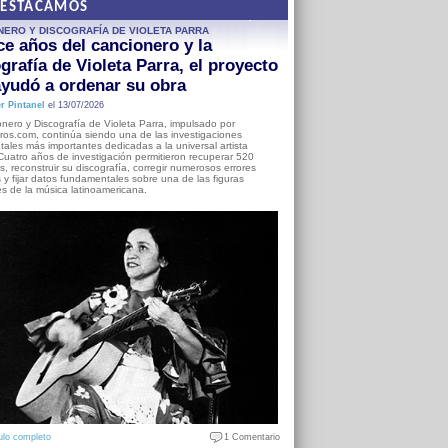
DESTACAMOS
NERO Y DISCOGRAFÍA DE VIOLETA PARRA
e años del cancionero y la
grafía de Violeta Parra, el proyecto
yudó a ordenar su obra
r Pintanel
el 13/07/2026
nero y Discografía de Violeta Parra, impulsado por
ros.com, continúa siendo una de las investigaciones
ales más importantes dedicadas a la universal artista
Cuatro años de investigación permitieron recuperar 520
, reconstruir su discografía, corregir numerosos errores
s y fijar datos fundamentales sobre una de las figuras
es de la música latinoamericana.
ulo completo
1 Comentario