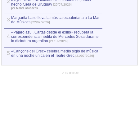
mayor desfile de llamadas de candombe jamás
2
Capturan en Chile
2
hecho fuera de Uruguay
[25/07/2026]
el asesinato de Ví
por Manel Gausachs
Margarita Laso lleva la música ecuatoriana a La Mar
3
de Músicas
[22/07/2026]
«Pájaro azul. Cartas desde el exilio» recupera la
4
correspondencia inédita de Mercedes Sosa durante
la dictadura argentina
[21/07/2026]
«Cançons del Grec» celebra medio siglo de música
5
en una noche única en el Teatre Grec
[21/07/2026]
PUBLICIDAD