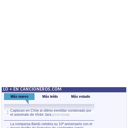
LO + EN CANCIONEROS.COM
Más nuevo
Más leído
Más votado
Capturan en Chile al último exmilitar condenado por
La comparsa Bantú
1
el asesinato de Víctor Jara
mayor desfile de
1
[27/07/2026]
hecho fuera de U
por Manel Gausachs
La comparsa Bantú celebra su 10º aniversario con el