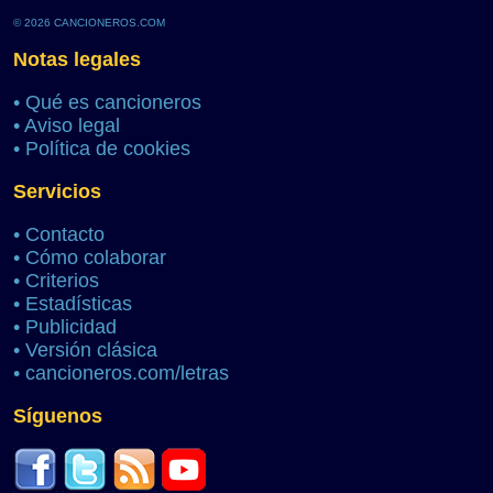
© 2026 CANCIONEROS.COM
Notas legales
•
Qué es cancioneros
•
Aviso legal
•
Política de cookies
Servicios
•
Contacto
•
Cómo colaborar
•
Criterios
•
Estadísticas
•
Publicidad
•
Versión clásica
•
cancioneros.com/letras
Síguenos