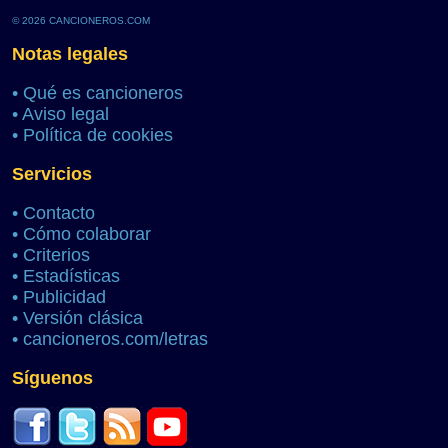
© 2026 CANCIONEROS.COM
Notas legales
•
Qué es cancioneros
•
Aviso legal
•
Política de cookies
Servicios
•
Contacto
•
Cómo colaborar
•
Criterios
•
Estadísticas
•
Publicidad
•
Versión clásica
•
cancioneros.com/letras
Síguenos