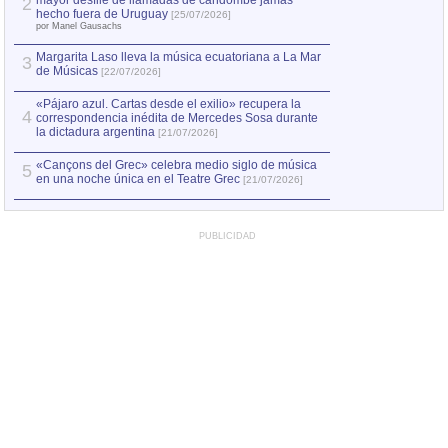
mayor desfile de llamadas de candombe jamás
2
hecho fuera de Uruguay
[25/07/2026]
por Manel Gausachs
Margarita Laso lleva la música ecuatoriana a La Mar
3
de Músicas
[22/07/2026]
«Pájaro azul. Cartas desde el exilio» recupera la
4
correspondencia inédita de Mercedes Sosa durante
la dictadura argentina
[21/07/2026]
«Cançons del Grec» celebra medio siglo de música
5
en una noche única en el Teatre Grec
[21/07/2026]
PUBLICIDAD