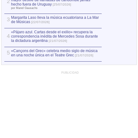
mayor desfile de llamadas de candombe jamás
2
Capturan en Chile
2
hecho fuera de Uruguay
[25/07/2026]
el asesinato de Ví
por Manel Gausachs
Margarita Laso lleva la música ecuatoriana a La Mar
3
de Músicas
[22/07/2026]
«Pájaro azul. Cartas desde el exilio» recupera la
4
correspondencia inédita de Mercedes Sosa durante
la dictadura argentina
[21/07/2026]
«Cançons del Grec» celebra medio siglo de música
5
en una noche única en el Teatre Grec
[21/07/2026]
PUBLICIDAD