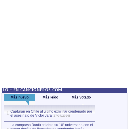
LO + EN CANCIONEROS.COM
Más nuevo
Más leído
Más votado
Capturan en Chile al último exmilitar condenado por
La comparsa Bantú
1
el asesinato de Víctor Jara
mayor desfile de
1
[27/07/2026]
hecho fuera de U
por Manel Gausachs
La comparsa Bantú celebra su 10º aniversario con el