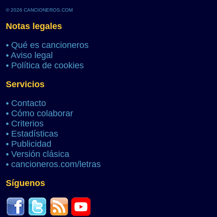
© 2026 CANCIONEROS.COM
Notas legales
•
Qué es cancioneros
•
Aviso legal
•
Política de cookies
Servicios
•
Contacto
•
Cómo colaborar
•
Criterios
•
Estadísticas
•
Publicidad
•
Versión clásica
•
cancioneros.com/letras
Síguenos