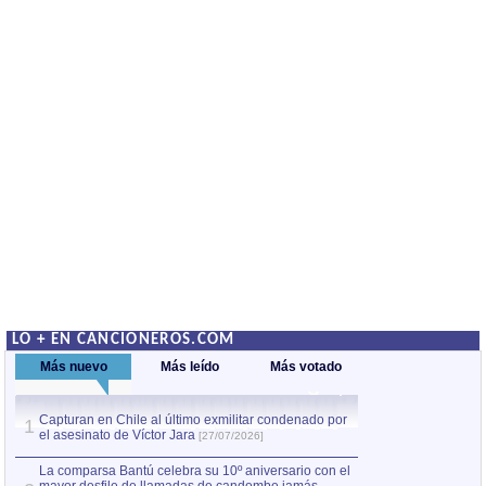
LO + EN CANCIONEROS.COM
Más nuevo
Más leído
Más votado
Capturan en Chile al último exmilitar condenado por
La comparsa Bantú
1
el asesinato de Víctor Jara
mayor desfile de
1
[27/07/2026]
hecho fuera de U
por Manel Gausachs
La comparsa Bantú celebra su 10º aniversario con el