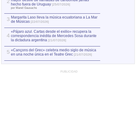
mayor desfile de llamadas de candombe jamás
2
Capturan en Chile
2
hecho fuera de Uruguay
[25/07/2026]
el asesinato de Ví
por Manel Gausachs
Margarita Laso lleva la música ecuatoriana a La Mar
3
de Músicas
[22/07/2026]
«Pájaro azul. Cartas desde el exilio» recupera la
4
correspondencia inédita de Mercedes Sosa durante
la dictadura argentina
[21/07/2026]
«Cançons del Grec» celebra medio siglo de música
5
en una noche única en el Teatre Grec
[21/07/2026]
PUBLICIDAD