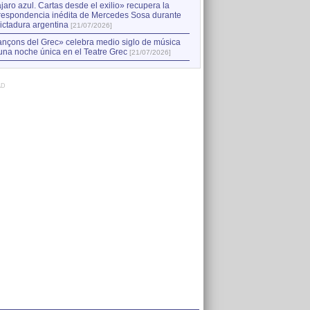
jaro azul. Cartas desde el exilio» recupera la
respondencia inédita de Mercedes Sosa durante
dictadura argentina
[21/07/2026]
nçons del Grec» celebra medio siglo de música
una noche única en el Teatre Grec
[21/07/2026]
AD