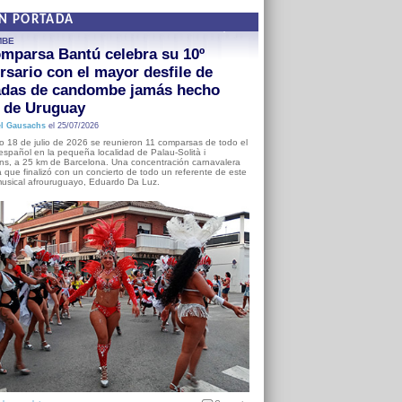
EN PORTADA
MBE
mparsa Bantú celebra su 10º
rsario con el mayor desfile de
adas de candombe jamás hecho
a de Uruguay
l Gausachs
el 25/07/2026
o 18 de julio de 2026 se reunieron 11 comparsas de todo el
o español en la pequeña localidad de Palau-Solità i
s, a 25 km de Barcelona. Una concentración carnavalera
 que finalizó con un concierto de todo un referente de este
usical afrouruguayo, Eduardo Da Luz.