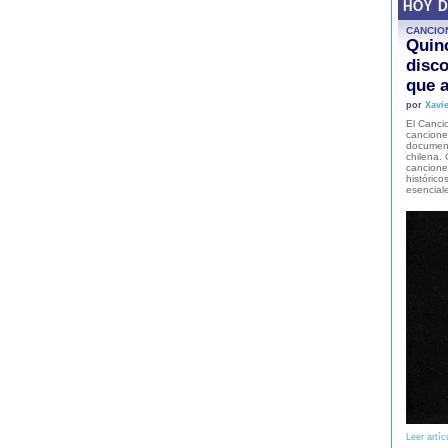
HOY 
CANCIO
Quinc
disco
que a
por
Xavie
El Cancio
cancione
document
chilena. 
canciones
histórico
esencial
Leer artíc