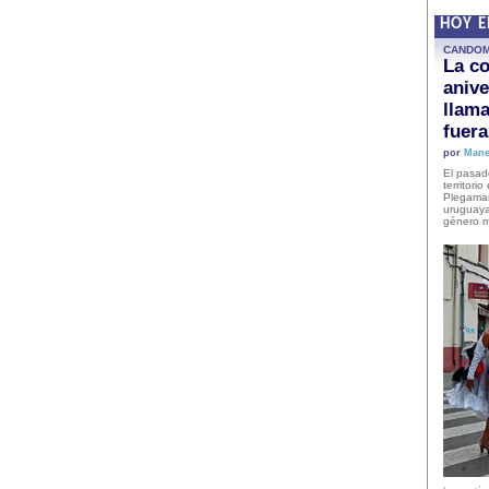
HOY 
CANDO
La co
anive
llam
fuer
por
Mane
El pasad
territori
Plegaman
uruguaya
género m