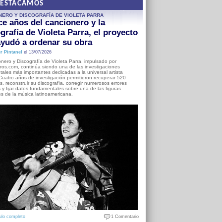
DESTACAMOS
NERO Y DISCOGRAFÍA DE VIOLETA PARRA
e años del cancionero y la
grafía de Violeta Parra, el proyecto
yudó a ordenar su obra
r Pintanel
el 13/07/2026
nero y Discografía de Violeta Parra, impulsado por
ros.com, continúa siendo una de las investigaciones
ales más importantes dedicadas a la universal artista
Cuatro años de investigación permitieron recuperar 520
, reconstruir su discografía, corregir numerosos errores
s y fijar datos fundamentales sobre una de las figuras
es de la música latinoamericana.
ulo completo
1 Comentario