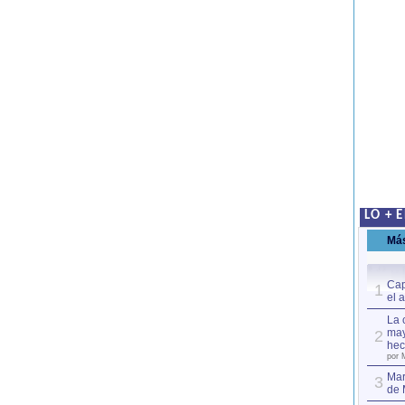
LO + 
Má
Cap
1
el 
La 
may
2
hec
por 
Mar
3
de 