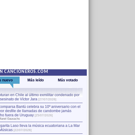
EN CANCIONEROS.COM
s nuevo
Más leído
Más votado
turan en Chile al último exmilitar condenado por
La comparsa Bantú celebra s
asesinato de Víctor Jara
mayor desfile de llamadas
1
[27/07/2026]
hecho fuera de Uruguay
[25
comparsa Bantú celebra su 10º aniversario con el
por Manel Gausachs
or desfile de llamadas de candombe jamás
Capturan en Chile al último
2
ho fuera de Uruguay
[25/07/2026]
el asesinato de Víctor Jara
[
Manel Gausachs
garita Laso lleva la música ecuatoriana a La Mar
Músicas
[22/07/2026]