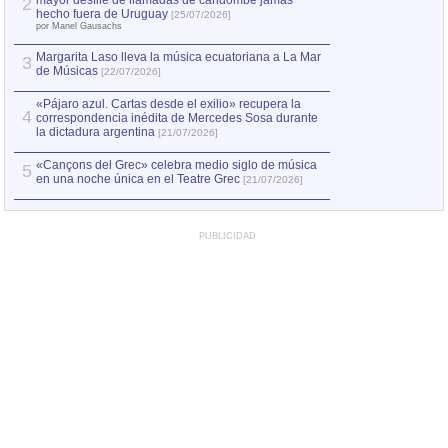
mayor desfile de llamadas de candombe jamás
2
Capturan en Chile
2
hecho fuera de Uruguay
[25/07/2026]
el asesinato de Ví
por Manel Gausachs
Margarita Laso lleva la música ecuatoriana a La Mar
Margarita Laso ll
3
3
de Músicas
de Músicas
[22/07/2026]
[22/07
«Pájaro azul. Cartas desde el exilio» recupera la
4
correspondencia inédita de Mercedes Sosa durante
la dictadura argentina
[21/07/2026]
«Cançons del Grec» celebra medio siglo de música
5
en una noche única en el Teatre Grec
[21/07/2026]
PUBLICIDAD