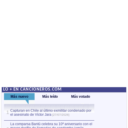
LO + EN CANCIONEROS.COM
Más nuevo
Más leído
Más votado
Capturan en Chile al último exmilitar condenado por
La comparsa Bantú
1
el asesinato de Víctor Jara
mayor desfile de
1
[27/07/2026]
hecho fuera de U
por Manel Gausachs
La comparsa Bantú celebra su 10º aniversario con el