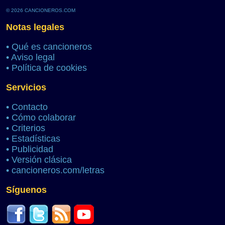
© 2026 CANCIONEROS.COM
Notas legales
•
Qué es cancioneros
•
Aviso legal
•
Política de cookies
Servicios
•
Contacto
•
Cómo colaborar
•
Criterios
•
Estadísticas
•
Publicidad
•
Versión clásica
•
cancioneros.com/letras
Síguenos