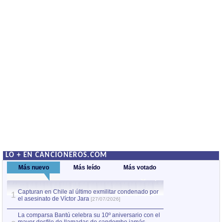
LO + EN CANCIONEROS.COM
Más nuevo
Más leído
Más votado
Capturan en Chile al último exmilitar condenado por
La comparsa Bantú
1
el asesinato de Víctor Jara
mayor desfile de
1
[27/07/2026]
hecho fuera de U
por Manel Gausachs
La comparsa Bantú celebra su 10º aniversario con el