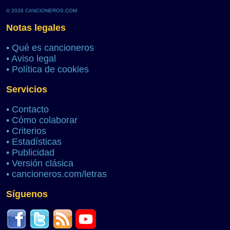
© 2026 CANCIONEROS.COM
Notas legales
•
Qué es cancioneros
•
Aviso legal
•
Política de cookies
Servicios
•
Contacto
•
Cómo colaborar
•
Criterios
•
Estadísticas
•
Publicidad
•
Versión clásica
•
cancioneros.com/letras
Síguenos