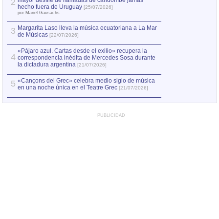
mayor desfile de llamadas de candombe jamás
2
Capturan en Chile
2
hecho fuera de Uruguay
[25/07/2026]
el asesinato de Ví
por Manel Gausachs
Margarita Laso lleva la música ecuatoriana a La Mar
Margarita Laso ll
3
3
de Músicas
de Músicas
[22/07/2026]
[22/07
«Pájaro azul. Cartas desde el exilio» recupera la
4
correspondencia inédita de Mercedes Sosa durante
la dictadura argentina
[21/07/2026]
«Cançons del Grec» celebra medio siglo de música
5
en una noche única en el Teatre Grec
[21/07/2026]
PUBLICIDAD