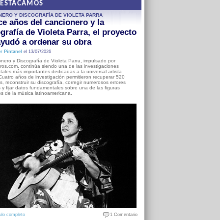
DESTACAMOS
NERO Y DISCOGRAFÍA DE VIOLETA PARRA
e años del cancionero y la
grafía de Violeta Parra, el proyecto
yudó a ordenar su obra
r Pintanel
el 13/07/2026
nero y Discografía de Violeta Parra, impulsado por
ros.com, continúa siendo una de las investigaciones
ales más importantes dedicadas a la universal artista
Cuatro años de investigación permitieron recuperar 520
, reconstruir su discografía, corregir numerosos errores
s y fijar datos fundamentales sobre una de las figuras
es de la música latinoamericana.
ulo completo
1 Comentario