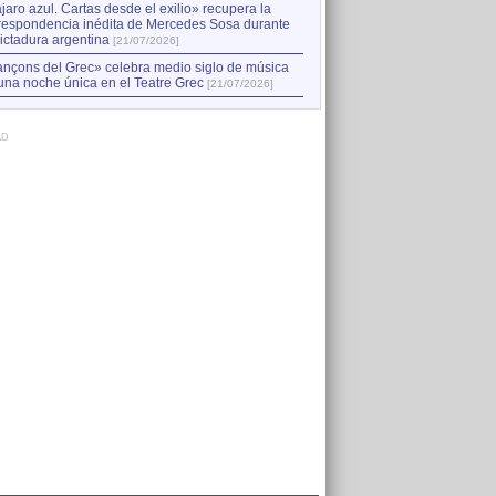
jaro azul. Cartas desde el exilio» recupera la
respondencia inédita de Mercedes Sosa durante
dictadura argentina
[21/07/2026]
nçons del Grec» celebra medio siglo de música
una noche única en el Teatre Grec
[21/07/2026]
AD