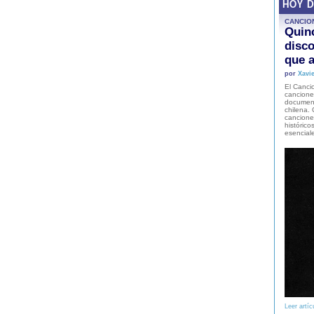
HOY 
CANCIO
Quinc
disco
que a
por
Xavie
El Cancio
cancione
document
chilena. 
canciones
histórico
esencial
Leer artíc