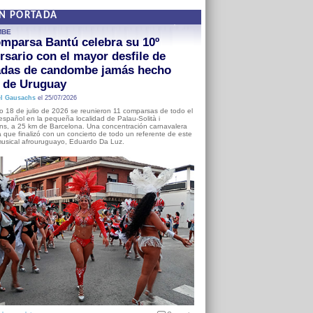
EN PORTADA
MBE
mparsa Bantú celebra su 10º
rsario con el mayor desfile de
adas de candombe jamás hecho
a de Uruguay
l Gausachs
el 25/07/2026
o 18 de julio de 2026 se reunieron 11 comparsas de todo el
o español en la pequeña localidad de Palau-Solità i
s, a 25 km de Barcelona. Una concentración carnavalera
 que finalizó con un concierto de todo un referente de este
usical afrouruguayo, Eduardo Da Luz.