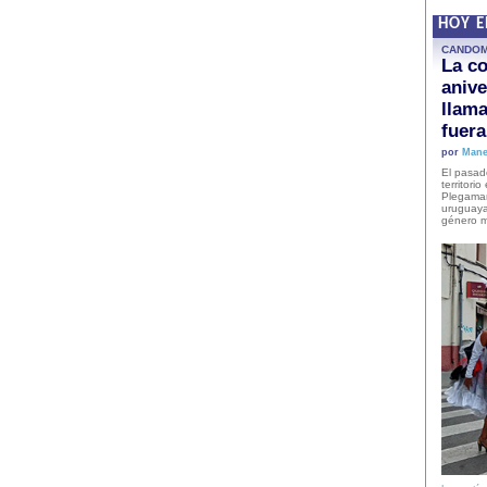
HOY 
CANDO
La co
anive
llam
fuer
por
Mane
El pasad
territori
Plegaman
uruguaya
género m