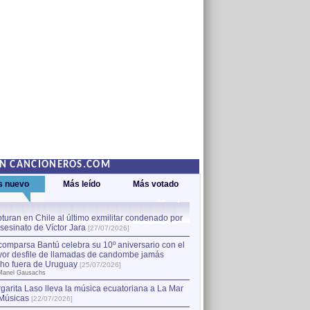
EN CANCIONEROS.COM
s nuevo
Más leído
Más votado
turan en Chile al último exmilitar condenado por
La comparsa Bantú celebra s
asesinato de Víctor Jara
mayor desfile de llamadas
1
[27/07/2026]
hecho fuera de Uruguay
[25
comparsa Bantú celebra su 10º aniversario con el
por Manel Gausachs
or desfile de llamadas de candombe jamás
Capturan en Chile al último
2
ho fuera de Uruguay
[25/07/2026]
el asesinato de Víctor Jara
[
Manel Gausachs
garita Laso lleva la música ecuatoriana a La Mar
Músicas
[22/07/2026]