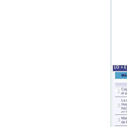
LO + 
Má
Cap
1
el 
La 
may
2
hec
por 
Mar
3
de 