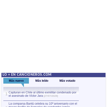
LO + EN CANCIONEROS.COM
Más nuevo
Más leído
Más votado
Capturan en Chile al último exmilitar condenado por
La comparsa Bantú
1
el asesinato de Víctor Jara
mayor desfile de
1
[27/07/2026]
hecho fuera de U
por Manel Gausachs
La comparsa Bantú celebra su 10º aniversario con el