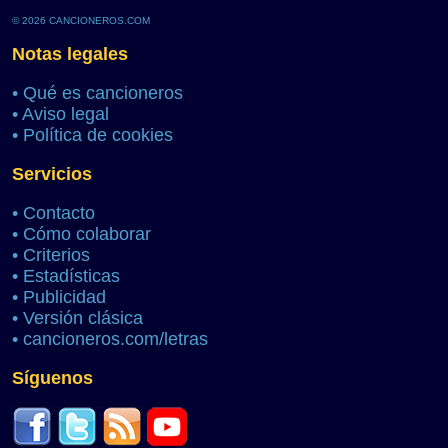
© 2026 CANCIONEROS.COM
Notas legales
•
Qué es cancioneros
•
Aviso legal
•
Política de cookies
Servicios
•
Contacto
•
Cómo colaborar
•
Criterios
•
Estadísticas
•
Publicidad
•
Versión clásica
•
cancioneros.com/letras
Síguenos