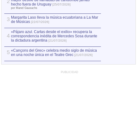
mayor desfile de llamadas de candombe jamás
2
Capturan en Chile
2
hecho fuera de Uruguay
[25/07/2026]
el asesinato de Ví
por Manel Gausachs
Margarita Laso lleva la música ecuatoriana a La Mar
Margarita Laso ll
3
3
de Músicas
de Músicas
[22/07/2026]
[22/07
«Pájaro azul. Cartas desde el exilio» recupera la
4
correspondencia inédita de Mercedes Sosa durante
la dictadura argentina
[21/07/2026]
«Cançons del Grec» celebra medio siglo de música
5
en una noche única en el Teatre Grec
[21/07/2026]
PUBLICIDAD