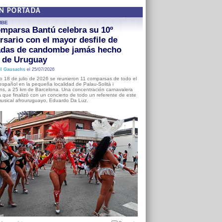
EN PORTADA
MBE
mparsa Bantú celebra su 10º
rsario con el mayor desfile de
adas de candombe jamás hecho
a de Uruguay
l Gausachs
el 25/07/2026
o 18 de julio de 2026 se reunieron 11 comparsas de todo el
o español en la pequeña localidad de Palau-Solità i
s, a 25 km de Barcelona. Una concentración carnavalera
 que finalizó con un concierto de todo un referente de este
usical afrouruguayo, Eduardo Da Luz.