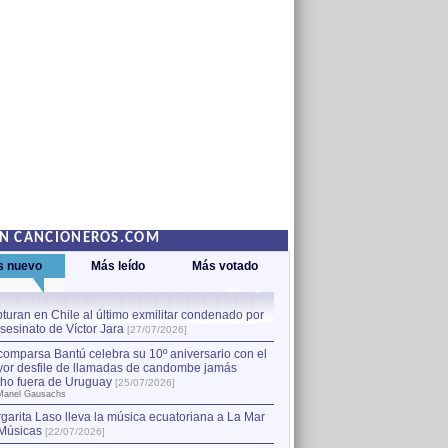
EN CANCIONEROS.COM
s nuevo
Más leído
Más votado
turan en Chile al último exmilitar condenado por
La comparsa Bantú celebra s
asesinato de Víctor Jara
mayor desfile de llamadas
1
[27/07/2026]
hecho fuera de Uruguay
[25
comparsa Bantú celebra su 10º aniversario con el
por Manel Gausachs
or desfile de llamadas de candombe jamás
Capturan en Chile al último
2
ho fuera de Uruguay
[25/07/2026]
el asesinato de Víctor Jara
[
Manel Gausachs
garita Laso lleva la música ecuatoriana a La Mar
Músicas
[22/07/2026]