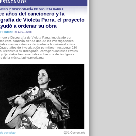
DESTACAMOS
NERO Y DISCOGRAFÍA DE VIOLETA PARRA
e años del cancionero y la
grafía de Violeta Parra, el proyecto
yudó a ordenar su obra
r Pintanel
el 13/07/2026
nero y Discografía de Violeta Parra, impulsado por
ros.com, continúa siendo una de las investigaciones
ales más importantes dedicadas a la universal artista
Cuatro años de investigación permitieron recuperar 520
, reconstruir su discografía, corregir numerosos errores
s y fijar datos fundamentales sobre una de las figuras
es de la música latinoamericana.
ulo completo
1 Comentario