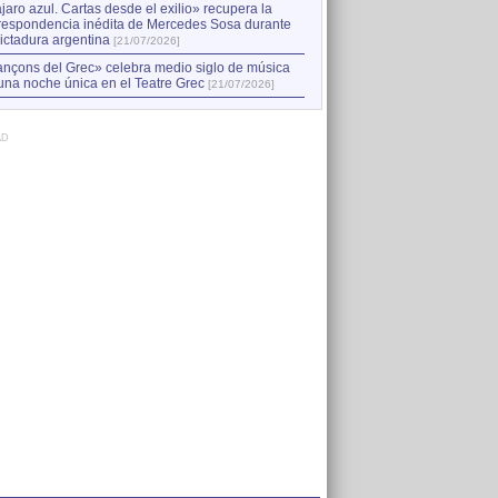
jaro azul. Cartas desde el exilio» recupera la
respondencia inédita de Mercedes Sosa durante
dictadura argentina
[21/07/2026]
nçons del Grec» celebra medio siglo de música
una noche única en el Teatre Grec
[21/07/2026]
AD