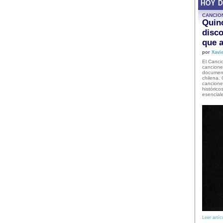
HOY 
CANCIO
Quinc
disco
que a
por
Xavie
El Cancio
cancione
document
chilena. 
canciones
histórico
esencial
Leer artíc