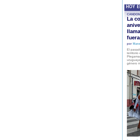
HOY 
CANDO
La co
anive
llam
fuer
por
Mane
El pasad
territori
Plegaman
uruguaya
género m