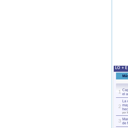
LO + 
Má
Cap
1
el 
La 
may
2
hec
por 
Mar
3
de 