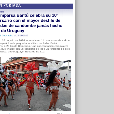
EN PORTADA
MBE
mparsa Bantú celebra su 10º
rsario con el mayor desfile de
adas de candombe jamás hecho
a de Uruguay
l Gausachs
el 25/07/2026
o 18 de julio de 2026 se reunieron 11 comparsas de todo el
o español en la pequeña localidad de Palau-Solità i
s, a 25 km de Barcelona. Una concentración carnavalera
 que finalizó con un concierto de todo un referente de este
usical afrouruguayo, Eduardo Da Luz.