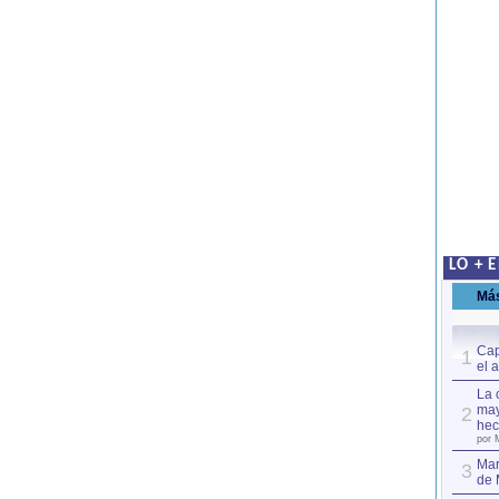
LO + 
Má
Cap
1
el 
La 
may
2
hec
por 
Mar
3
de 