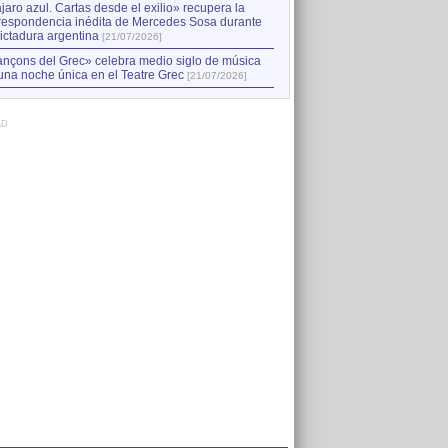
jaro azul. Cartas desde el exilio» recupera la
respondencia inédita de Mercedes Sosa durante
dictadura argentina
[21/07/2026]
nçons del Grec» celebra medio siglo de música
una noche única en el Teatre Grec
[21/07/2026]
AD