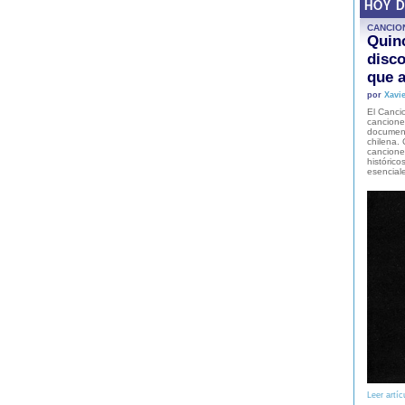
HOY 
CANCIO
Quinc
disco
que a
por
Xavie
El Cancio
cancione
document
chilena. 
canciones
histórico
esencial
Leer artíc