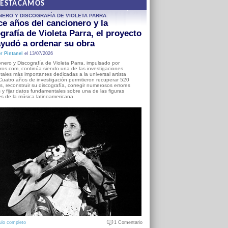
DESTACAMOS
NERO Y DISCOGRAFÍA DE VIOLETA PARRA
e años del cancionero y la
grafía de Violeta Parra, el proyecto
yudó a ordenar su obra
r Pintanel
el 13/07/2026
nero y Discografía de Violeta Parra, impulsado por
ros.com, continúa siendo una de las investigaciones
ales más importantes dedicadas a la universal artista
Cuatro años de investigación permitieron recuperar 520
, reconstruir su discografía, corregir numerosos errores
s y fijar datos fundamentales sobre una de las figuras
es de la música latinoamericana.
ulo completo
1 Comentario