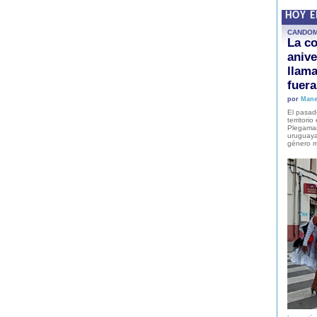
HOY 
CANDO
La co
anive
llam
fuer
por
Mane
El pasad
territori
Plegaman
uruguaya
género m