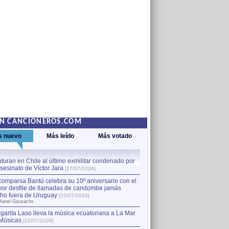
EN CANCIONEROS.COM
s nuevo
Más leído
Más votado
turan en Chile al último exmilitar condenado por
La comparsa Bantú celebra s
asesinato de Víctor Jara
mayor desfile de llamadas
1
[27/07/2026]
hecho fuera de Uruguay
[25
comparsa Bantú celebra su 10º aniversario con el
por Manel Gausachs
or desfile de llamadas de candombe jamás
Capturan en Chile al último
2
ho fuera de Uruguay
[25/07/2026]
el asesinato de Víctor Jara
[
Manel Gausachs
garita Laso lleva la música ecuatoriana a La Mar
Margarita Laso lleva la mús
3
Músicas
de Músicas
[22/07/2026]
[22/07/2026]