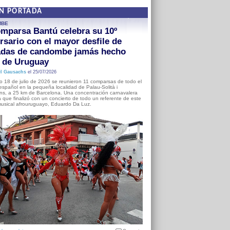
EN PORTADA
MBE
mparsa Bantú celebra su 10º
rsario con el mayor desfile de
adas de candombe jamás hecho
a de Uruguay
l Gausachs
el 25/07/2026
o 18 de julio de 2026 se reunieron 11 comparsas de todo el
o español en la pequeña localidad de Palau-Solità i
s, a 25 km de Barcelona. Una concentración carnavalera
 que finalizó con un concierto de todo un referente de este
usical afrouruguayo, Eduardo Da Luz.