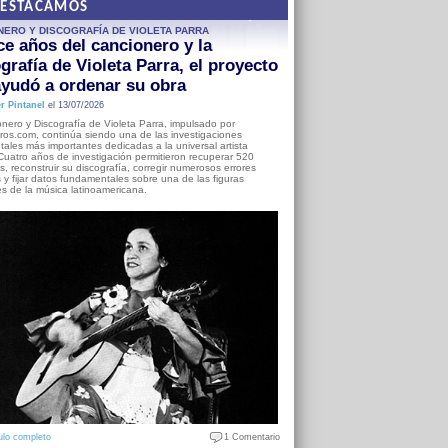
DESTACAMOS
NERO Y DISCOGRAFÍA DE VIOLETA PARRA
e años del cancionero y la
grafía de Violeta Parra, el proyecto
yudó a ordenar su obra
r Pintanel
el 13/07/2026
nero y Discografía de Violeta Parra, impulsado por
ros.com, continúa siendo una de las investigaciones
ales más importantes dedicadas a la universal artista
Cuatro años de investigación permitieron recuperar 520
, reconstruir su discografía, corregir numerosos errores
s y fijar datos fundamentales sobre una de las figuras
es de la música latinoamericana.
ulo completo
1 Comentario