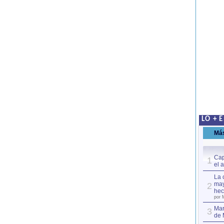
LO + 
Má
Cap
1
el 
La 
may
2
hec
por 
Mar
3
de 