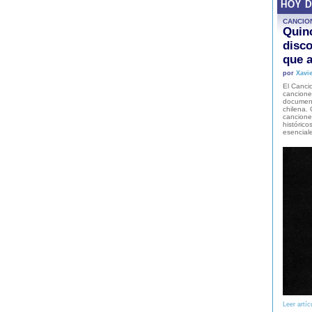
HOY 
CANCIO
Quinc
disco
que a
por
Xavie
El Cancio
cancione
document
chilena. 
canciones
histórico
esencial
Leer artíc