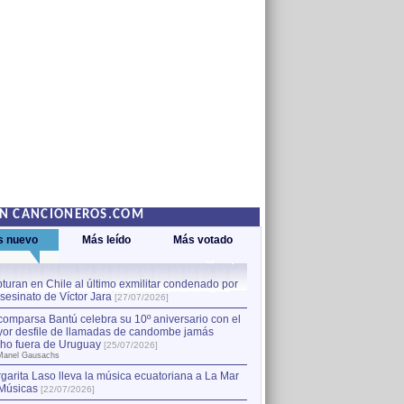
EN CANCIONEROS.COM
s nuevo
Más leído
Más votado
turan en Chile al último exmilitar condenado por
La comparsa Bantú celebra s
asesinato de Víctor Jara
mayor desfile de llamadas
1
[27/07/2026]
hecho fuera de Uruguay
[25
comparsa Bantú celebra su 10º aniversario con el
por Manel Gausachs
or desfile de llamadas de candombe jamás
Capturan en Chile al último
2
ho fuera de Uruguay
[25/07/2026]
el asesinato de Víctor Jara
[
Manel Gausachs
garita Laso lleva la música ecuatoriana a La Mar
Músicas
[22/07/2026]