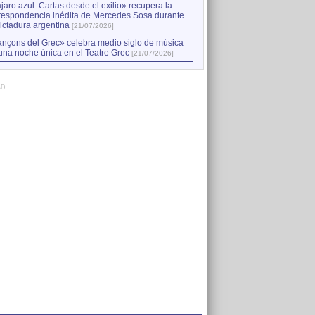
jaro azul. Cartas desde el exilio» recupera la
respondencia inédita de Mercedes Sosa durante
dictadura argentina
[21/07/2026]
nçons del Grec» celebra medio siglo de música
una noche única en el Teatre Grec
[21/07/2026]
AD