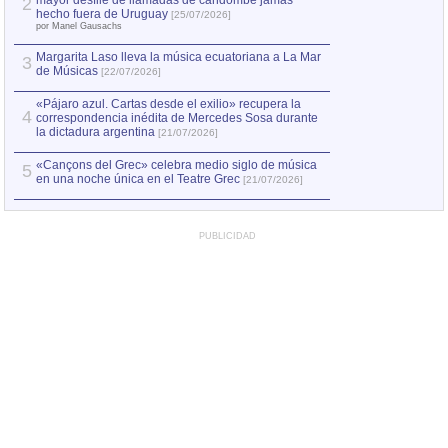
mayor desfile de llamadas de candombe jamás
2
Capturan en Chile
2
hecho fuera de Uruguay
[25/07/2026]
el asesinato de Ví
por Manel Gausachs
Margarita Laso lleva la música ecuatoriana a La Mar
3
de Músicas
[22/07/2026]
«Pájaro azul. Cartas desde el exilio» recupera la
4
correspondencia inédita de Mercedes Sosa durante
la dictadura argentina
[21/07/2026]
«Cançons del Grec» celebra medio siglo de música
5
en una noche única en el Teatre Grec
[21/07/2026]
PUBLICIDAD