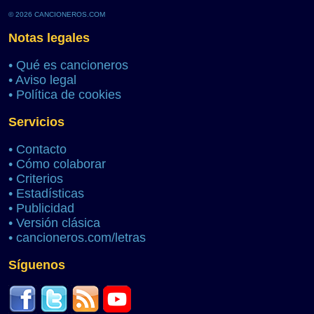
© 2026 CANCIONEROS.COM
Notas legales
•
Qué es cancioneros
•
Aviso legal
•
Política de cookies
Servicios
•
Contacto
•
Cómo colaborar
•
Criterios
•
Estadísticas
•
Publicidad
•
Versión clásica
•
cancioneros.com/letras
Síguenos