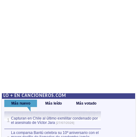
LO + EN CANCIONEROS.COM
Más nuevo
Más leído
Más votado
Capturan en Chile al último exmilitar condenado por
La comparsa Bantú
1
el asesinato de Víctor Jara
mayor desfile de
1
[27/07/2026]
hecho fuera de U
por Manel Gausachs
La comparsa Bantú celebra su 10º aniversario con el