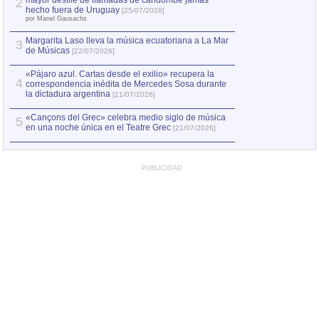
mayor desfile de llamadas de candombe jamás
2
Capturan en Chile
2
hecho fuera de Uruguay
[25/07/2026]
el asesinato de Ví
por Manel Gausachs
Margarita Laso lleva la música ecuatoriana a La Mar
3
de Músicas
[22/07/2026]
«Pájaro azul. Cartas desde el exilio» recupera la
4
correspondencia inédita de Mercedes Sosa durante
la dictadura argentina
[21/07/2026]
«Cançons del Grec» celebra medio siglo de música
5
en una noche única en el Teatre Grec
[21/07/2026]
PUBLICIDAD