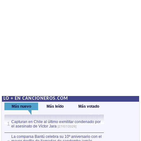
LO + EN CANCIONEROS.COM
Más nuevo
Más leído
Más votado
Capturan en Chile al último exmilitar condenado por
La comparsa Bantú
1
el asesinato de Víctor Jara
mayor desfile de
1
[27/07/2026]
hecho fuera de U
por Manel Gausachs
La comparsa Bantú celebra su 10º aniversario con el