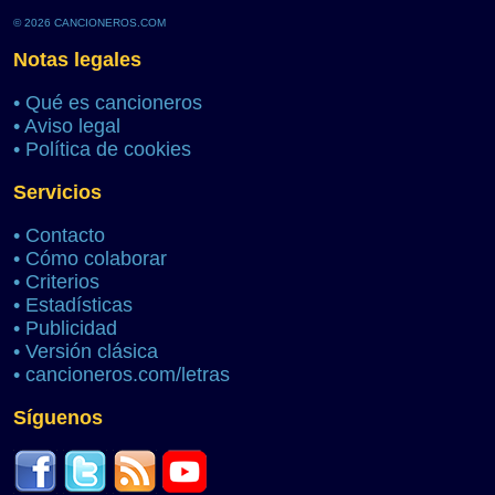
© 2026 CANCIONEROS.COM
Notas legales
•
Qué es cancioneros
•
Aviso legal
•
Política de cookies
Servicios
•
Contacto
•
Cómo colaborar
•
Criterios
•
Estadísticas
•
Publicidad
•
Versión clásica
•
cancioneros.com/letras
Síguenos