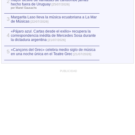
mayor desfile de llamadas de candombe jamás
2
Capturan en Chile
2
hecho fuera de Uruguay
[25/07/2026]
el asesinato de Ví
por Manel Gausachs
Margarita Laso lleva la música ecuatoriana a La Mar
3
de Músicas
[22/07/2026]
«Pájaro azul. Cartas desde el exilio» recupera la
4
correspondencia inédita de Mercedes Sosa durante
la dictadura argentina
[21/07/2026]
«Cançons del Grec» celebra medio siglo de música
5
en una noche única en el Teatre Grec
[21/07/2026]
PUBLICIDAD