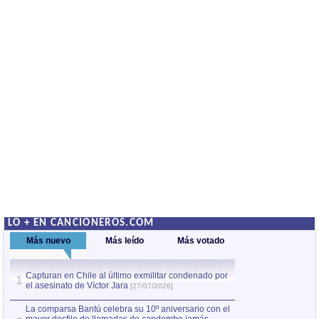
LO + EN CANCIONEROS.COM
Más nuevo
Más leído
Más votado
Capturan en Chile al último exmilitar condenado por
La comparsa Bantú
1
el asesinato de Víctor Jara
mayor desfile de
1
[27/07/2026]
hecho fuera de U
por Manel Gausachs
La comparsa Bantú celebra su 10º aniversario con el