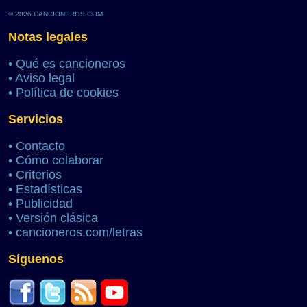
© 2026 CANCIONEROS.COM
Notas legales
•
Qué es cancioneros
•
Aviso legal
•
Política de cookies
Servicios
•
Contacto
•
Cómo colaborar
•
Criterios
•
Estadísticas
•
Publicidad
•
Versión clásica
•
cancioneros.com/letras
Síguenos