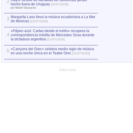
mayor desfile de llamadas de candombe jamás
2
Capturan en Chile
2
hecho fuera de Uruguay
[25/07/2026]
el asesinato de Ví
por Manel Gausachs
Margarita Laso lleva la música ecuatoriana a La Mar
3
de Músicas
[22/07/2026]
«Pájaro azul. Cartas desde el exilio» recupera la
4
correspondencia inédita de Mercedes Sosa durante
la dictadura argentina
[21/07/2026]
«Cançons del Grec» celebra medio siglo de música
5
en una noche única en el Teatre Grec
[21/07/2026]
PUBLICIDAD