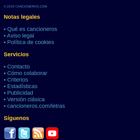
© 2026 CANCIONEROS.COM
Notas legales
•
Qué es cancioneros
•
Aviso legal
•
Política de cookies
Servicios
•
Contacto
•
Cómo colaborar
•
Criterios
•
Estadísticas
•
Publicidad
•
Versión clásica
•
cancioneros.com/letras
Síguenos