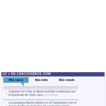
LO + EN CANCIONEROS.COM
Más nuevo
Más leído
Más votado
Capturan en Chile al último exmilitar condenado por
La comparsa Bantú
1
el asesinato de Víctor Jara
mayor desfile de
1
[27/07/2026]
hecho fuera de U
por Manel Gausachs
La comparsa Bantú celebra su 10º aniversario con el