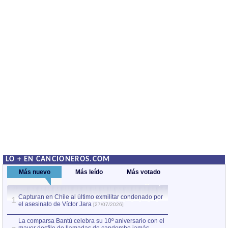
LO + EN CANCIONEROS.COM
Más nuevo
Más leído
Más votado
Capturan en Chile al último exmilitar condenado por
La comparsa Bantú
1
el asesinato de Víctor Jara
mayor desfile de
1
[27/07/2026]
hecho fuera de U
por Manel Gausachs
La comparsa Bantú celebra su 10º aniversario con el