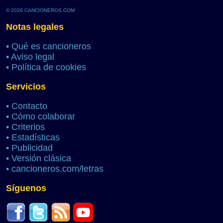
© 2026 CANCIONEROS.COM
Notas legales
•
Qué es cancioneros
•
Aviso legal
•
Política de cookies
Servicios
•
Contacto
•
Cómo colaborar
•
Criterios
•
Estadísticas
•
Publicidad
•
Versión clásica
•
cancioneros.com/letras
Síguenos