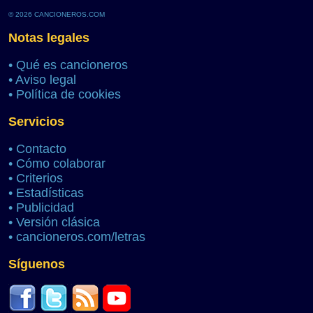
© 2026 CANCIONEROS.COM
Notas legales
•
Qué es cancioneros
•
Aviso legal
•
Política de cookies
Servicios
•
Contacto
•
Cómo colaborar
•
Criterios
•
Estadísticas
•
Publicidad
•
Versión clásica
•
cancioneros.com/letras
Síguenos