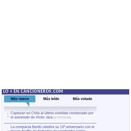
LO + EN CANCIONEROS.COM
Más nuevo
Más leído
Más votado
Capturan en Chile al último exmilitar condenado por
La comparsa Bantú
1
el asesinato de Víctor Jara
mayor desfile de
1
[27/07/2026]
hecho fuera de U
por Manel Gausachs
La comparsa Bantú celebra su 10º aniversario con el