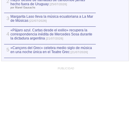
mayor desfile de llamadas de candombe jamás
2
Capturan en Chile
2
hecho fuera de Uruguay
[25/07/2026]
el asesinato de Ví
por Manel Gausachs
Margarita Laso lleva la música ecuatoriana a La Mar
3
de Músicas
[22/07/2026]
«Pájaro azul. Cartas desde el exilio» recupera la
4
correspondencia inédita de Mercedes Sosa durante
la dictadura argentina
[21/07/2026]
«Cançons del Grec» celebra medio siglo de música
5
en una noche única en el Teatre Grec
[21/07/2026]
PUBLICIDAD