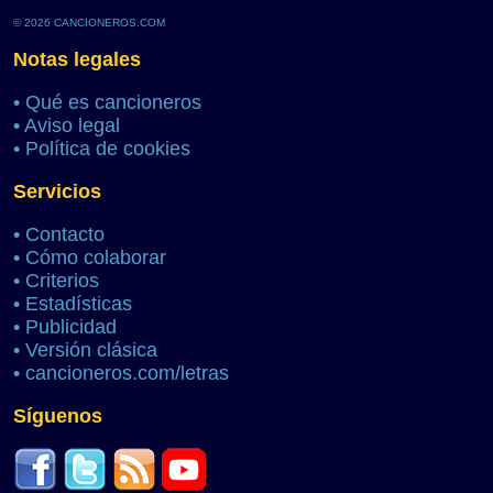
© 2026 CANCIONEROS.COM
Notas legales
•
Qué es cancioneros
•
Aviso legal
•
Política de cookies
Servicios
•
Contacto
•
Cómo colaborar
•
Criterios
•
Estadísticas
•
Publicidad
•
Versión clásica
•
cancioneros.com/letras
Síguenos