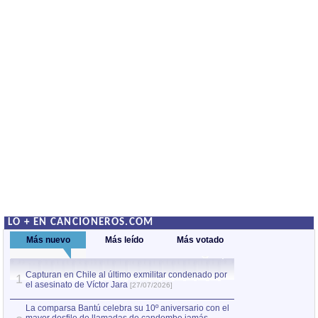
LO + EN CANCIONEROS.COM
Más nuevo
Más leído
Más votado
Capturan en Chile al último exmilitar condenado por
La comparsa Bantú
1
el asesinato de Víctor Jara
mayor desfile de
1
[27/07/2026]
hecho fuera de U
por Manel Gausachs
La comparsa Bantú celebra su 10º aniversario con el