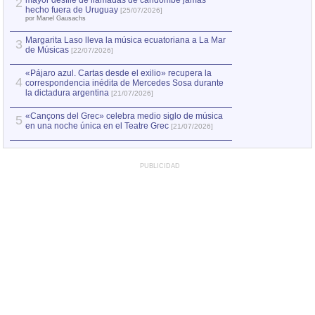
mayor desfile de llamadas de candombe jamás
2
Capturan en Chile
2
hecho fuera de Uruguay
[25/07/2026]
el asesinato de Ví
por Manel Gausachs
Margarita Laso lleva la música ecuatoriana a La Mar
Margarita Laso ll
3
3
de Músicas
de Músicas
[22/07/2026]
[22/07
«Pájaro azul. Cartas desde el exilio» recupera la
4
correspondencia inédita de Mercedes Sosa durante
la dictadura argentina
[21/07/2026]
«Cançons del Grec» celebra medio siglo de música
5
en una noche única en el Teatre Grec
[21/07/2026]
PUBLICIDAD