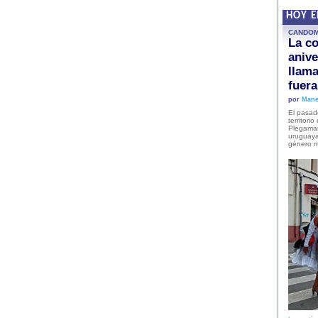
HOY 
CANDO
La co
anive
llam
fuer
por
Mane
El pasad
territori
Plegaman
uruguaya
género m