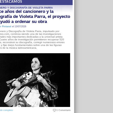
DESTACAMOS
NERO Y DISCOGRAFÍA DE VIOLETA PARRA
e años del cancionero y la
grafía de Violeta Parra, el proyecto
yudó a ordenar su obra
r Pintanel
el 13/07/2026
nero y Discografía de Violeta Parra, impulsado por
ros.com, continúa siendo una de las investigaciones
ales más importantes dedicadas a la universal artista
Cuatro años de investigación permitieron recuperar 520
, reconstruir su discografía, corregir numerosos errores
s y fijar datos fundamentales sobre una de las figuras
es de la música latinoamericana.
ulo completo
1 Comentario