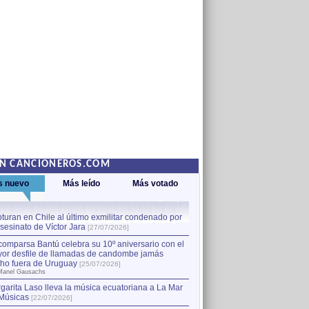
EN CANCIONEROS.COM
s nuevo
Más leído
Más votado
turan en Chile al último exmilitar condenado por
La comparsa Bantú celebra s
asesinato de Víctor Jara
mayor desfile de llamadas
1
[27/07/2026]
hecho fuera de Uruguay
[25
comparsa Bantú celebra su 10º aniversario con el
por Manel Gausachs
or desfile de llamadas de candombe jamás
Capturan en Chile al último
2
ho fuera de Uruguay
[25/07/2026]
el asesinato de Víctor Jara
[
Manel Gausachs
garita Laso lleva la música ecuatoriana a La Mar
Margarita Laso lleva la mús
3
Músicas
de Músicas
[22/07/2026]
[22/07/2026]