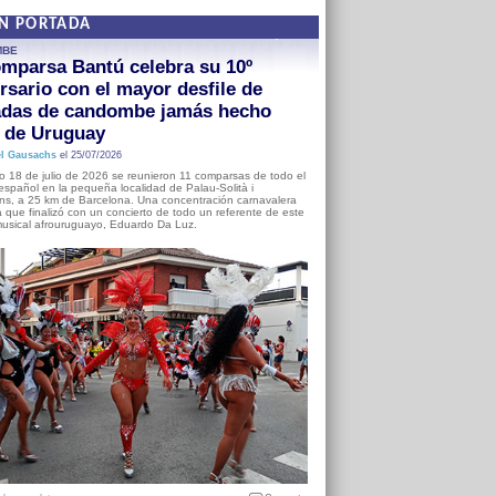
EN PORTADA
MBE
mparsa Bantú celebra su 10º
rsario con el mayor desfile de
adas de candombe jamás hecho
a de Uruguay
l Gausachs
el 25/07/2026
o 18 de julio de 2026 se reunieron 11 comparsas de todo el
o español en la pequeña localidad de Palau-Solità i
s, a 25 km de Barcelona. Una concentración carnavalera
 que finalizó con un concierto de todo un referente de este
usical afrouruguayo, Eduardo Da Luz.