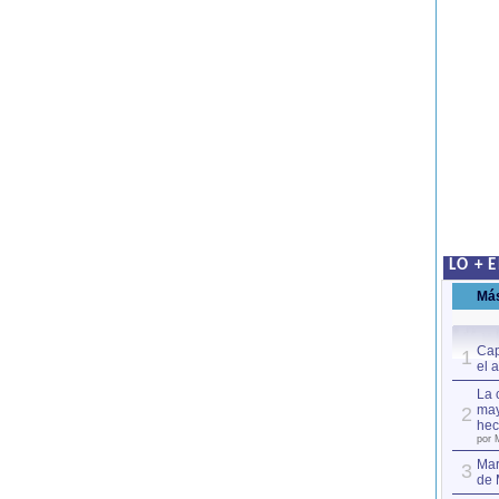
LO + 
Má
Cap
1
el 
La 
may
2
hec
por 
Mar
3
de 