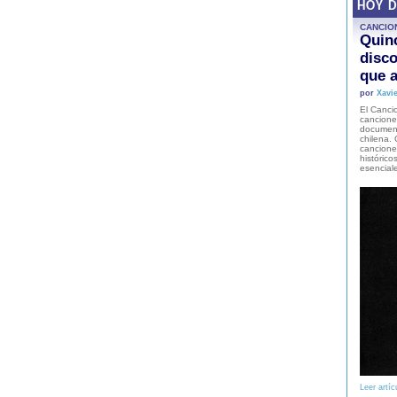
HOY 
CANCIO
Quinc
disco
que a
por
Xavie
El Cancio
cancione
document
chilena. 
canciones
histórico
esencial
Leer artíc