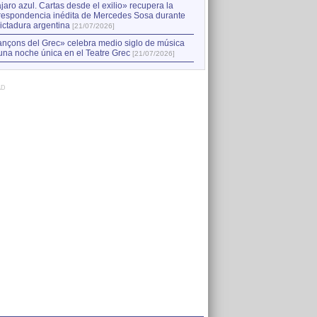
jaro azul. Cartas desde el exilio» recupera la
respondencia inédita de Mercedes Sosa durante
dictadura argentina
[21/07/2026]
nçons del Grec» celebra medio siglo de música
una noche única en el Teatre Grec
[21/07/2026]
AD