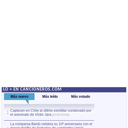
LO + EN CANCIONEROS.COM
Más nuevo
Más leído
Más votado
Capturan en Chile al último exmilitar condenado por
La comparsa Bantú
1
el asesinato de Víctor Jara
mayor desfile de
1
[27/07/2026]
hecho fuera de U
por Manel Gausachs
La comparsa Bantú celebra su 10º aniversario con el