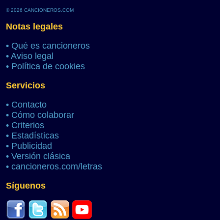
© 2026 CANCIONEROS.COM
Notas legales
•
Qué es cancioneros
•
Aviso legal
•
Política de cookies
Servicios
•
Contacto
•
Cómo colaborar
•
Criterios
•
Estadísticas
•
Publicidad
•
Versión clásica
•
cancioneros.com/letras
Síguenos