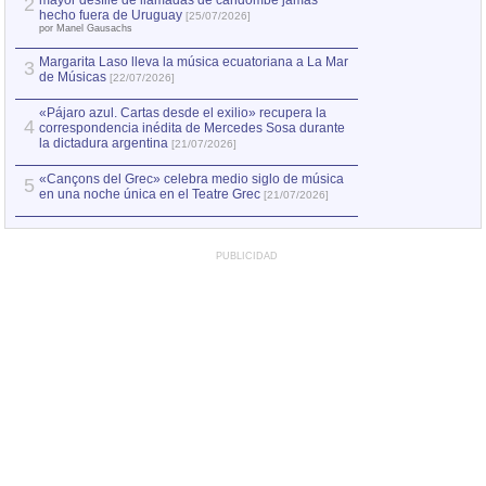
mayor desfile de llamadas de candombe jamás
2
Capturan en Chile
2
hecho fuera de Uruguay
[25/07/2026]
el asesinato de Ví
por Manel Gausachs
Margarita Laso lleva la música ecuatoriana a La Mar
3
de Músicas
[22/07/2026]
«Pájaro azul. Cartas desde el exilio» recupera la
4
correspondencia inédita de Mercedes Sosa durante
la dictadura argentina
[21/07/2026]
«Cançons del Grec» celebra medio siglo de música
5
en una noche única en el Teatre Grec
[21/07/2026]
PUBLICIDAD