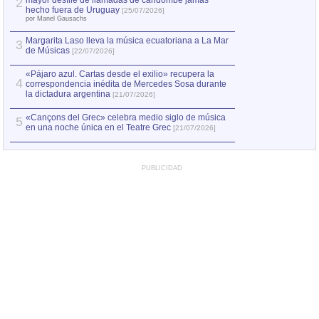
mayor desfile de llamadas de candombe jamás
2
Capturan en Chile
2
hecho fuera de Uruguay
[25/07/2026]
el asesinato de Ví
por Manel Gausachs
Margarita Laso lleva la música ecuatoriana a La Mar
Margarita Laso ll
3
3
de Músicas
de Músicas
[22/07/2026]
[22/07
«Pájaro azul. Cartas desde el exilio» recupera la
4
correspondencia inédita de Mercedes Sosa durante
la dictadura argentina
[21/07/2026]
«Cançons del Grec» celebra medio siglo de música
5
en una noche única en el Teatre Grec
[21/07/2026]
PUBLICIDAD