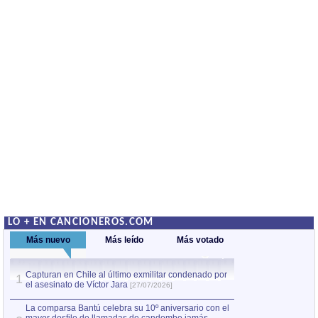
LO + EN CANCIONEROS.COM
Más nuevo
Más leído
Más votado
Capturan en Chile al último exmilitar condenado por
La comparsa Bantú
1
el asesinato de Víctor Jara
mayor desfile de
1
[27/07/2026]
hecho fuera de U
por Manel Gausachs
La comparsa Bantú celebra su 10º aniversario con el