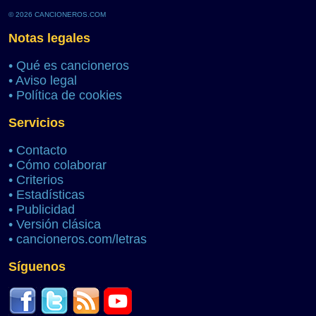
© 2026 CANCIONEROS.COM
Notas legales
•
Qué es cancioneros
•
Aviso legal
•
Política de cookies
Servicios
•
Contacto
•
Cómo colaborar
•
Criterios
•
Estadísticas
•
Publicidad
•
Versión clásica
•
cancioneros.com/letras
Síguenos