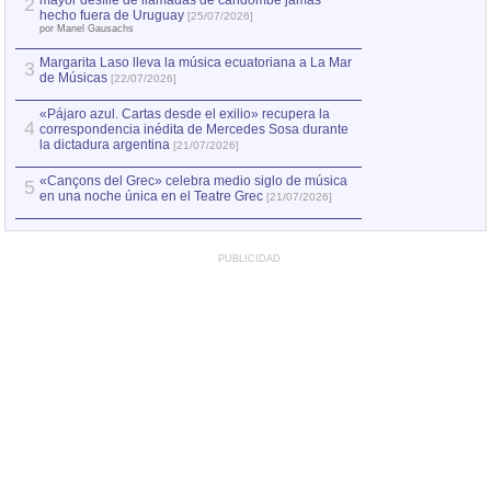
mayor desfile de llamadas de candombe jamás
2
Capturan en Chile
2
hecho fuera de Uruguay
[25/07/2026]
el asesinato de Ví
por Manel Gausachs
Margarita Laso lleva la música ecuatoriana a La Mar
3
de Músicas
[22/07/2026]
«Pájaro azul. Cartas desde el exilio» recupera la
4
correspondencia inédita de Mercedes Sosa durante
la dictadura argentina
[21/07/2026]
«Cançons del Grec» celebra medio siglo de música
5
en una noche única en el Teatre Grec
[21/07/2026]
PUBLICIDAD