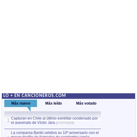
LO + EN CANCIONEROS.COM
Más nuevo
Más leído
Más votado
Capturan en Chile al último exmilitar condenado por
La comparsa Bantú
1
el asesinato de Víctor Jara
mayor desfile de
1
[27/07/2026]
hecho fuera de U
por Manel Gausachs
La comparsa Bantú celebra su 10º aniversario con el