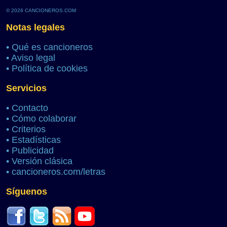
© 2026 CANCIONEROS.COM
Notas legales
•
Qué es cancioneros
•
Aviso legal
•
Política de cookies
Servicios
•
Contacto
•
Cómo colaborar
•
Criterios
•
Estadísticas
•
Publicidad
•
Versión clásica
•
cancioneros.com/letras
Síguenos