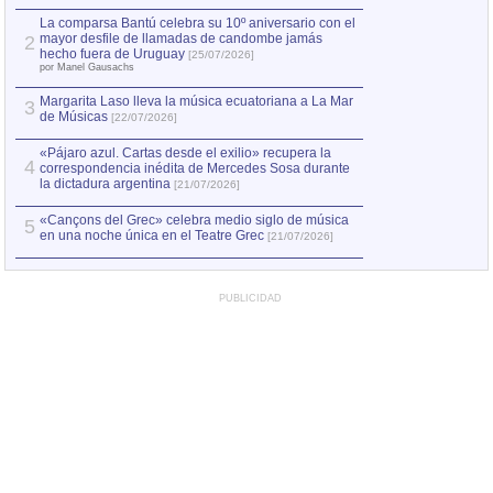
hecho fuera de U
por Manel Gausachs
La comparsa Bantú celebra su 10º aniversario con el
mayor desfile de llamadas de candombe jamás
2
Capturan en Chile
2
hecho fuera de Uruguay
[25/07/2026]
el asesinato de Ví
por Manel Gausachs
Margarita Laso lleva la música ecuatoriana a La Mar
3
de Músicas
[22/07/2026]
«Pájaro azul. Cartas desde el exilio» recupera la
4
correspondencia inédita de Mercedes Sosa durante
la dictadura argentina
[21/07/2026]
«Cançons del Grec» celebra medio siglo de música
5
en una noche única en el Teatre Grec
[21/07/2026]
PUBLICIDAD