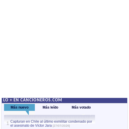
LO + EN CANCIONEROS.COM
Más nuevo
Más leído
Más votado
Capturan en Chile al último exmilitar condenado por
La comparsa Bantú
1
el asesinato de Víctor Jara
mayor desfile de
1
[27/07/2026]