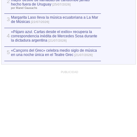
mayor desfile de llamadas de candombe jamás
2
Capturan en Chile
2
hecho fuera de Uruguay
[25/07/2026]
el asesinato de Ví
por Manel Gausachs
Margarita Laso lleva la música ecuatoriana a La Mar
3
de Músicas
[22/07/2026]
«Pájaro azul. Cartas desde el exilio» recupera la
4
correspondencia inédita de Mercedes Sosa durante
la dictadura argentina
[21/07/2026]
«Cançons del Grec» celebra medio siglo de música
5
en una noche única en el Teatre Grec
[21/07/2026]
PUBLICIDAD