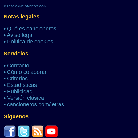
© 2026 CANCIONEROS.COM
Notas legales
•
Qué es cancioneros
•
Aviso legal
•
Política de cookies
Servicios
•
Contacto
•
Cómo colaborar
•
Criterios
•
Estadísticas
•
Publicidad
•
Versión clásica
•
cancioneros.com/letras
Síguenos