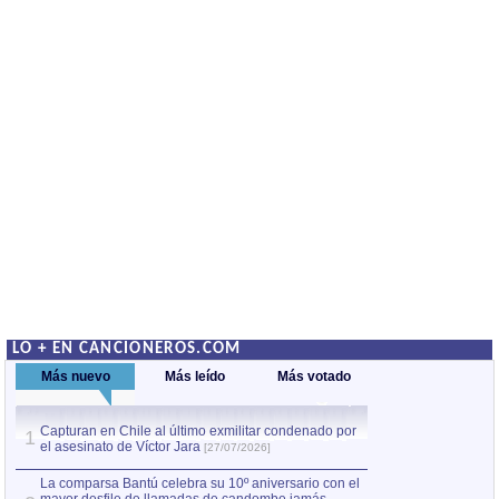
LO + EN CANCIONEROS.COM
Más nuevo
Más leído
Más votado
Capturan en Chile al último exmilitar condenado por
La comparsa Bantú
1
el asesinato de Víctor Jara
mayor desfile de
1
[27/07/2026]
hecho fuera de U
por Manel Gausachs
La comparsa Bantú celebra su 10º aniversario con el