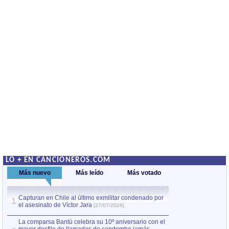
LO + EN CANCIONEROS.COM
Más nuevo
Más leído
Más votado
Capturan en Chile al último exmilitar condenado por
La comparsa Bantú
1
el asesinato de Víctor Jara
mayor desfile de
1
[27/07/2026]
hecho fuera de U
por Manel Gausachs
La comparsa Bantú celebra su 10º aniversario con el