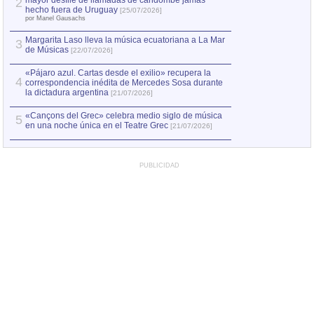
mayor desfile de llamadas de candombe jamás
2
Capturan en Chile
2
hecho fuera de Uruguay
[25/07/2026]
el asesinato de Ví
por Manel Gausachs
Margarita Laso lleva la música ecuatoriana a La Mar
3
de Músicas
[22/07/2026]
«Pájaro azul. Cartas desde el exilio» recupera la
4
correspondencia inédita de Mercedes Sosa durante
la dictadura argentina
[21/07/2026]
«Cançons del Grec» celebra medio siglo de música
5
en una noche única en el Teatre Grec
[21/07/2026]
PUBLICIDAD