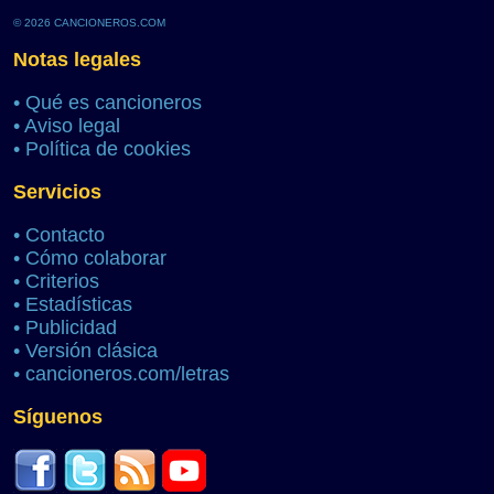
© 2026 CANCIONEROS.COM
Notas legales
•
Qué es cancioneros
•
Aviso legal
•
Política de cookies
Servicios
•
Contacto
•
Cómo colaborar
•
Criterios
•
Estadísticas
•
Publicidad
•
Versión clásica
•
cancioneros.com/letras
Síguenos