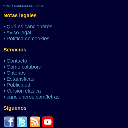
© 2026 CANCIONEROS.COM
Notas legales
•
Qué es cancioneros
•
Aviso legal
•
Política de cookies
Servicios
•
Contacto
•
Cómo colaborar
•
Criterios
•
Estadísticas
•
Publicidad
•
Versión clásica
•
cancioneros.com/letras
Síguenos