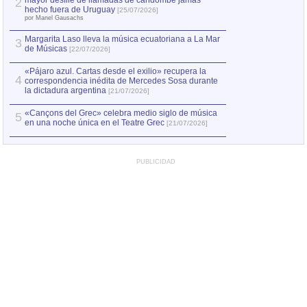
mayor desfile de llamadas de candombe jamás
2
Capturan en Chile
2
hecho fuera de Uruguay
[25/07/2026]
el asesinato de Ví
por Manel Gausachs
Margarita Laso lleva la música ecuatoriana a La Mar
3
de Músicas
[22/07/2026]
«Pájaro azul. Cartas desde el exilio» recupera la
4
correspondencia inédita de Mercedes Sosa durante
la dictadura argentina
[21/07/2026]
«Cançons del Grec» celebra medio siglo de música
5
en una noche única en el Teatre Grec
[21/07/2026]
PUBLICIDAD